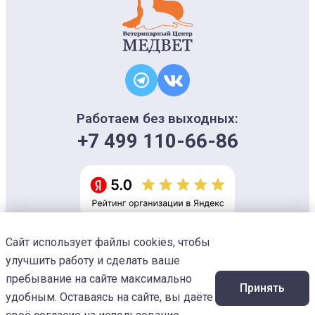
Работаем без выходных:
+7 499 110-66-86
Сайт использует файлы cookies, чтобы
Информация на сайте носит ознакомительный характер и не является
офертой, не может использоваться для постановки диагноза и плана
улучшить работу и сделать ваше
лечения
Изображения предоставлены
Designed by Freepik
пребывание на сайте максимально
Принять
© 2026 Ветеринарный центр «МЕДВЕТ»
удобным. Оставаясь на сайте, вы даёте