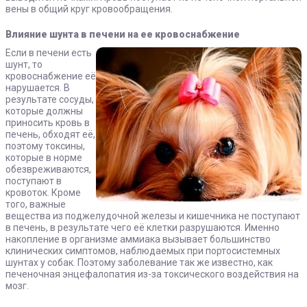
вены в общий круг кровообращения.
Влияние шунта в печени на ее кровоснабжение
Если в печени есть
шунт, то
кровоснабжение её
нарушается. В
результате сосуды,
которые должны
приносить кровь в
печень, обходят её,
поэтому токсины,
которые в норме
обезвреживаются,
поступают в
кровоток. Кроме
того, важные
вещества из поджелудочной железы и кишечника не поступают
в печень, в результате чего её клетки разрушаются. Именно
накопление в организме аммиака вызывает большинство
клинических симптомов, наблюдаемых при портосистемных
шунтах у собак. Поэтому заболевание так же известно, как
печеночная энцефалопатия из-за токсического воздействия на
мозг.