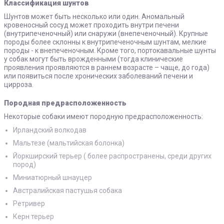
Классификация шунтов
Шунтов может быть несколько или один. Аномальный
кровеносный сосуд может проходить внутри печени
(внутрипеченочный) или снаружи (внепеченочный). Крупные
породы более склонны к внутрипеченочным шунтам, мелкие
породы - к внепеченочным. Кроме того, портокавальные шунты
у собак могут быть врожденными (тогда клинические
проявления проявляются в раннем возрасте – чаще, до года)
или появиться после хронических заболеваний печени и
цирроза.
Породная предрасположенность
Некоторые собаки имеют породную предрасположенность:
Ирландский волкодав
Мальтезе (мальтийская болонка)
Йоркширский терьер ( более распространены, среди других
пород)
Миниатюрный шнауцер
Австралийская пастушья собака
Ретривер
Керн терьер