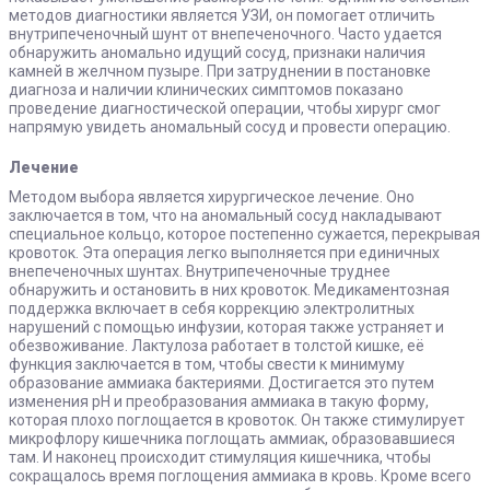
методов диагностики является УЗИ, он помогает отличить
внутрипеченочный шунт от внепеченочного. Часто удается
обнаружить аномально идущий сосуд, признаки наличия
камней в желчном пузыре. При затруднении в постановке
диагноза и наличии клинических симптомов показано
проведение диагностической операции, чтобы хирург смог
напрямую увидеть аномальный сосуд и провести операцию.
Лечение
Методом выбора является хирургическое лечение. Оно
заключается в том, что на аномальный сосуд накладывают
специальное кольцо, которое постепенно сужается, перекрывая
кровоток. Эта операция легко выполняется при единичных
внепеченочных шунтах. Внутрипеченочные труднее
обнаружить и остановить в них кровоток. Медикаментозная
поддержка включает в себя коррекцию электролитных
нарушений с помощью инфузии, которая также устраняет и
обезвоживание. Лактулоза работает в толстой кишке, её
функция заключается в том, чтобы свести к минимуму
образование аммиака бактериями. Достигается это путем
изменения рН и преобразования аммиака в такую форму,
которая плохо поглощается в кровоток. Он также стимулирует
микрофлору кишечника поглощать аммиак, образовавшиеся
там. И наконец происходит стимуляция кишечника, чтобы
сокращалось время поглощения аммиака в кровь. Кроме всего