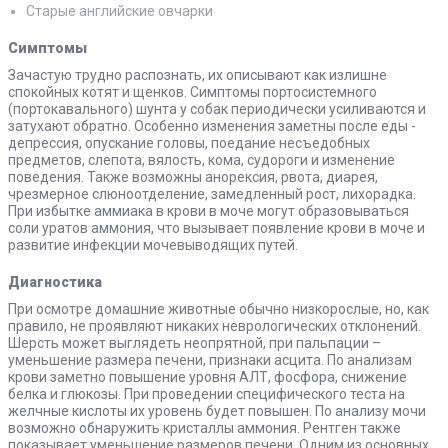
Старые английские овчарки
Симптомы
Зачастую трудно распознать, их описывают как излишне
спокойных котят и щенков. Симптомы портосистемного
(портокавального) шунта у собак периодически усиливаются и
затухают обратно. Особенно изменения заметны после еды -
депрессия, опускание головы, поедание несъедобных
предметов, слепота, вялость, кома, судороги и изменение
поведения. Также возможны анорексия, рвота, диарея,
чрезмерное слюноотделение, замедленный рост, лихорадка.
При избытке аммиака в крови в моче могут образовываться
соли уратов аммония, что вызывает появление крови в моче и
развитие инфекции мочевыводящих путей.
Диагностика
При осмотре домашние животные обычно низкорослые, но, как
правило, не проявляют никаких неврологических отклонений.
Шерсть может выглядеть неопрятной, при пальпации –
уменьшение размера печени, признаки асцита. По анализам
крови заметно повышение уровня АЛТ, фосфора, снижение
белка и глюкозы. При проведении специфического теста на
желчные кислоты их уровень будет повышен. По анализу мочи
возможно обнаружить кристаллы аммония. Рентген также
показывает уменьшение размеров печени. Одним из основных