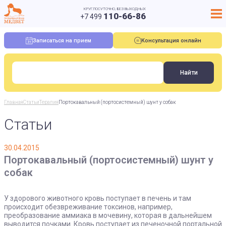
КРУГЛОСУТОЧНО, БЕЗ ВЫХОДНЫХ
110-66-86
+7 499
Записаться на прием
Консультация онлайн
Главная
Статьи
Терапия
Портокавальный (портосистемный) шунт у собак
Статьи
30.04.2015
Портокавальный (портосистемный) шунт у
собак
У здорового животного кровь поступает в печень и там
происходит обезвреживание токсинов, например,
преобразование аммиака в мочевину, которая в дальнейшем
выводится почками. Кровь поступает из печеночной портальной