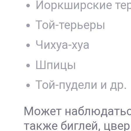
Йоркширские те
Той-терьеры
Чихуа-хуа
Шпицы
Той-пудели и др.
Может наблюдаться 
также биглей, цве