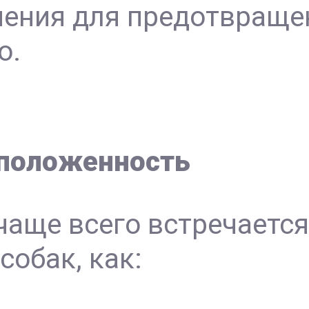
чения для предотвращ
о.
сположенность
чаще всего встречается
собак, как: