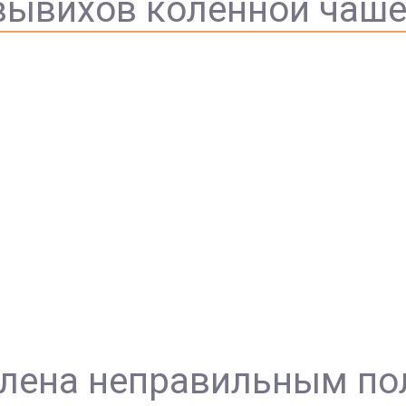
вывихов коленной чаш
влена неправильным п