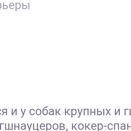
рьеры
и у собак крупных и г
ргшнауцеров, кокер-спа