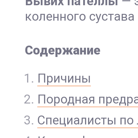
Вывих пателлы
— 
коленного сустава 
Содержание
Причины
Породная предр
Специалисты по