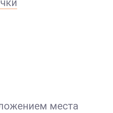
ечки
оложением места