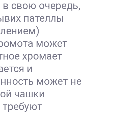
 в свою очередь,
ывих пателлы
влением)
Хромота может
отное хромает
ается и
енность может не
ной чашки
е требуют