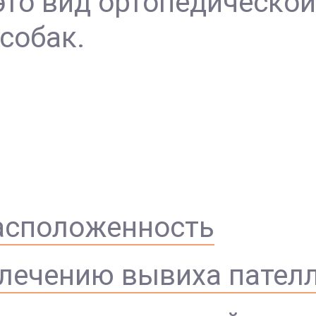
это вид ортопедической
собак.
асположенность
 лечению вывиха пател