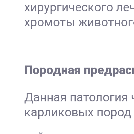
хирургического ле
хромоты животног
Породная предра
Данная патология 
карликовых пород 