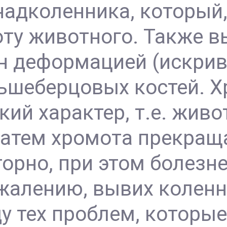
надколенника, который,
ту животного. Также в
н деформацией (искри
льшеберцовых костей. 
кий характер, т.е. жив
затем хромота прекращ
орно, при этом болезн
жалению, вывих колен
ду тех проблем, которы