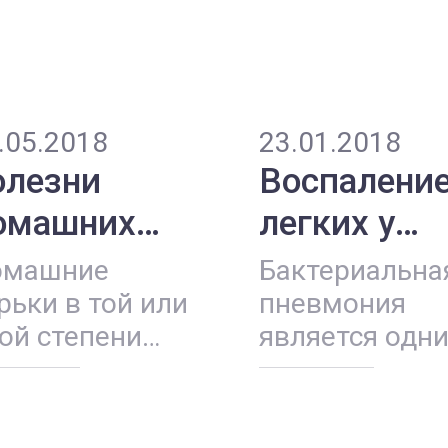
.05.2018
23.01.2018
олезни
Воспалени
омашних
легких у
орьков
морских
омашние
Бактериальна
свинок
рьки в той или
пневмония
ой степени
является одн
двержены
из наиболее
зличным
значимых
болеваниям
заболеваний