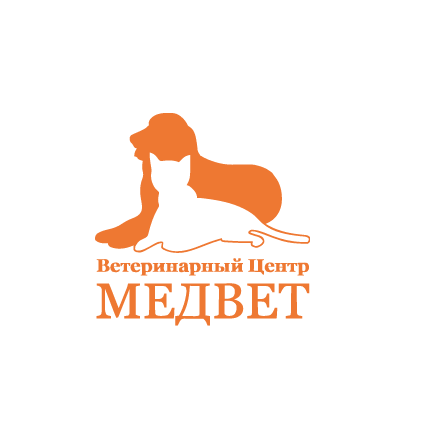
накопления к...
ин
и 