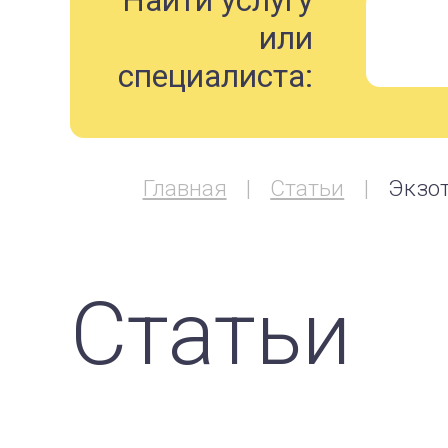
Найти услугу
или
специалиста:
Главная
Статьи
Экзо
Статьи