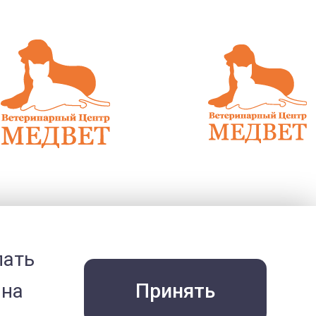
лать
 на
Принять
.12.2015
27.12.2015