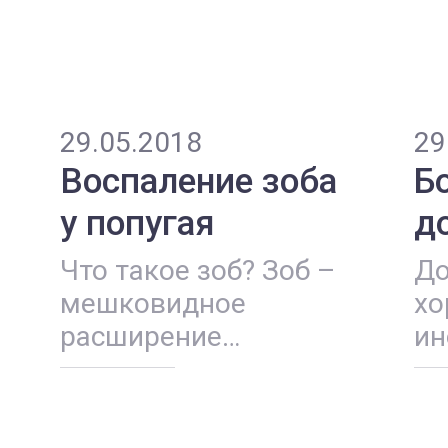
29.05.2018
29
Воспаление зоба
Б
у попугая
д
х
Что такое зоб? Зоб –
Д
мешковидное
хо
расширение
ин
пищевода. Данный
по
орган необходим
ра
птицам для
за