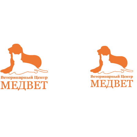
фекционного
морских
неинфекцион...
свинок. Плохи
услов...