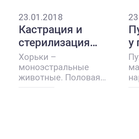
23.01.2018
23
Кастрация и
П
стерилизация
у
хорьков
Хорьки –
Пу
моноэстральные
ма
животные. Половая
на
зрелость у обоих
па
полов наступает в
Жи
первую весну их
к
жизни. ...
по
по
пи