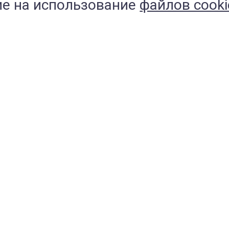
Миксоматоз у
П
сие на использование
файлов cooki
кроликов
ч
Миксоматоз
Пн
кроликов
пр
представляет собой
со
протекающую в
ин
острой форме
во
высококонтагиозную
ле
болезнь, котора...
Ст
пн
че.