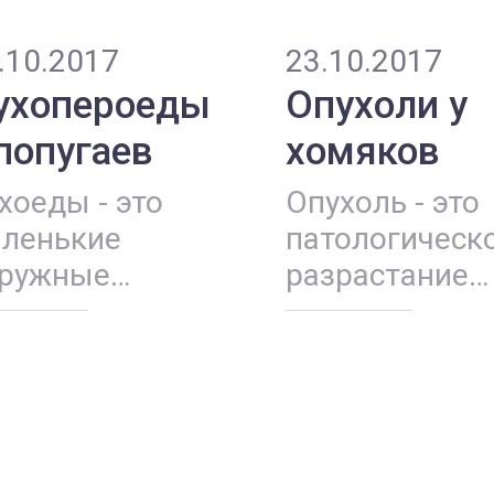
.10.2017
23.10.2017
ухопероеды
Опухоли у
 попугаев
хомяков
хоеды - это
Опухоль - это
ленькие
патологическ
ружные
разрастание
разиты птиц.
тканей,
вут они на
состоящих из
ожных
качественно
кровах,
изменившихс
требляют в
клеток, ста...
щу перь...