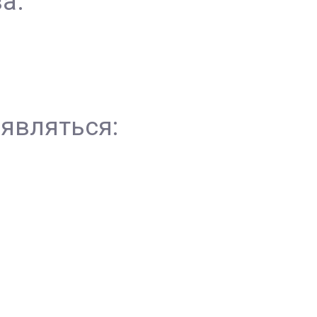
а.
являться: