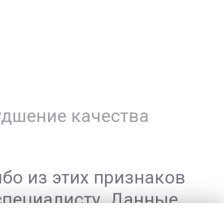
удшение качества
бо из этих признаков
специалисту. Данные
 животного