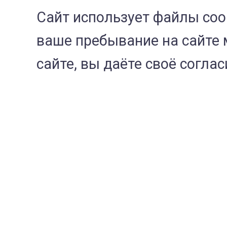
Сайт использует файлы cook
конкретного заболева
постановки диагноза
ваше пребывание на сайте 
сайте, вы даёте своё согла
Как правило, у живот
других патологий по
Общий анализ кро
Биохимический ан
ИФА на гормоны: ТТ