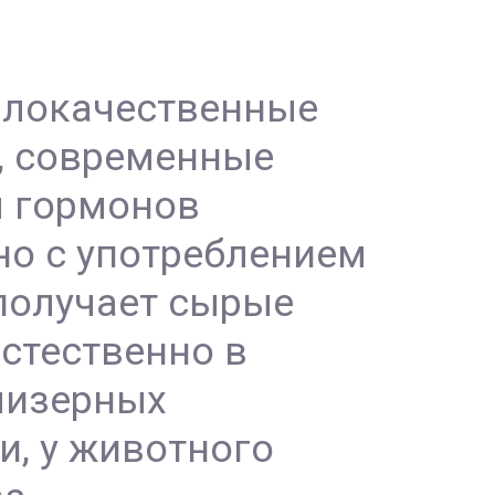
 злокачественные
, современные
я гормонов
но с употреблением
 получает сырые
естественно в
 мизерных
и, у животного