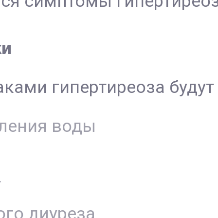
ься симптомы гипертиреоз
ки
ками гипертиреоза будут 
ления воды
т
го диуреза