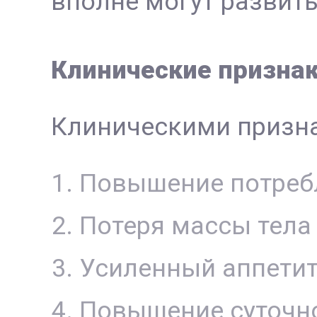
вполне могут развит
Клинические призна
Клиническими призна
Повышение потреб
Потеря массы тела
Усиленный аппети
Повышение суточно