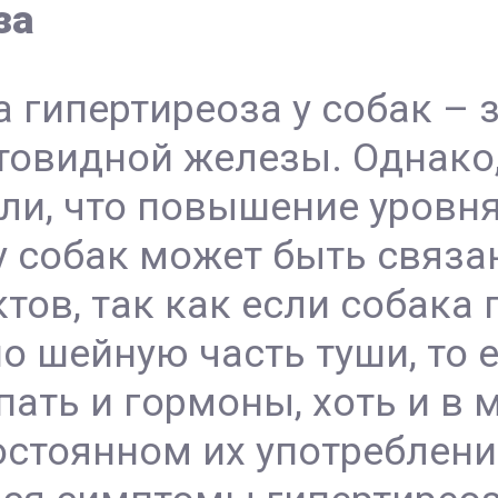
за
а гипертиреоза у собак –
товидной железы. Однако
ли, что повышение уровн
 собак может быть связа
ов, так как если собака
о шейную часть туши, то 
пать и гормоны, хоть и в
остоянном их употреблени