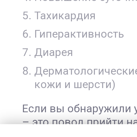
Тахикардия
Гиперактивность
Диарея
Дерматологические
кожи и шерсти)
Если вы обнаружили у
– это повод прийти н
признаки сами по себ