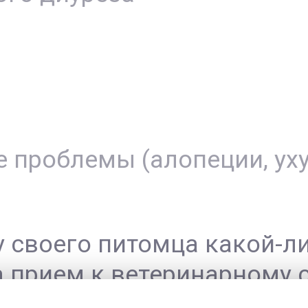
 проблемы (алопеции, ух
 своего питомца какой-ли
а прием к ветеринарному 
е не говорят о наличии у