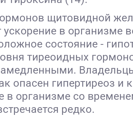
гормонов щитовидной же
 ускорение в организме 
ложное состояние - гипо
ровня тиреоидных гормон
замедленными. Владельцы
ак опасен гипертиреоз и 
е в организме со времене
стречается редко.