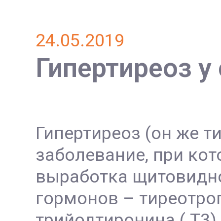
24.05.2019
Гипертиреоз у
Гипертиреоз (он же т
заболевание, при ко
выработка щитовидн
гормонов – тиреотроп
трийодтиронина ( Т3) 