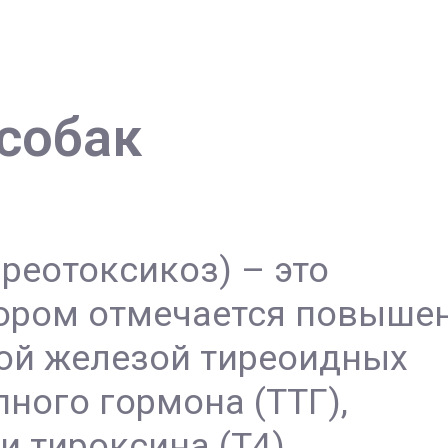
 собак
иреотоксикоз) – это
тором отмечается повыше
ой железой тиреоидных
ного гормона (ТТГ),
и тироксина (Т4).