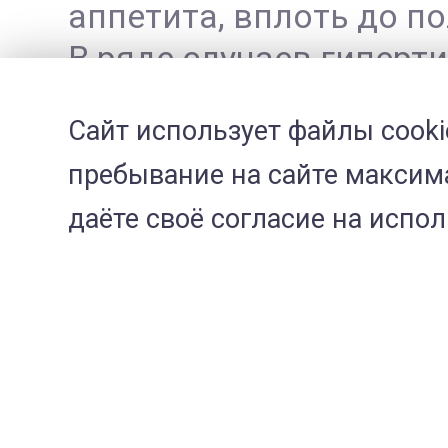
аппетита, вплоть до по
В ряде случаев гипер
давления, которое мож
Сайт использует файлы cooki
и к другим опасным п
пребывание на сайте максима
даёте своё согласие на испо
Диагностика и лечение
Диагноз подтверждает
общего Т4 в крови. При
скорость клубочковой 
наличие хронического 