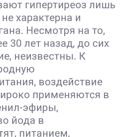
вают гипертиреоз лишь
 не характерна и
ана. Несмотря на то,
 30 лет назад, до сих
е, неизвестны. К
ородную
итания, воздействие
широко применяются в
енил-эфиры,
о йода в
ят, питанием,