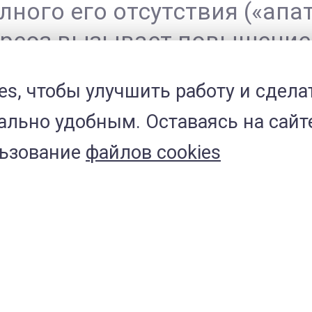
лного его отсутствия («апа
тиреоз вызывает повышение
ет привести к внезапной п
es, чтобы улучшить работу и сдела
оследствиям.
льно удобным. Оставаясь на сайт
льзование
файлов cookies
ся при выявлении повыше
 гипертиреозе у кошек кров
фильтрации повышается, ч
заболевания почек. Поэтому