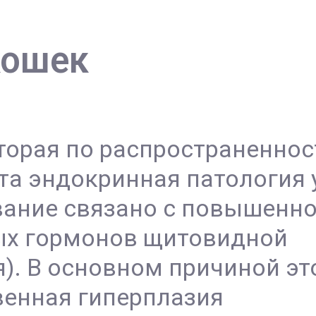
кошек
торая по распространеннос
та эндокринная патология 
вание связано с повышенн
ых гормонов щитовидной
). В основном причиной эт
венная гиперплазия