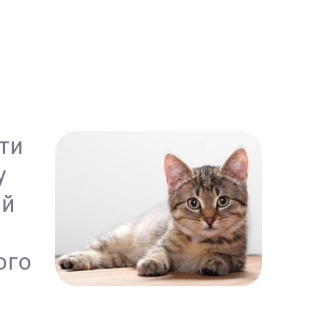
ти
у
ой
ого