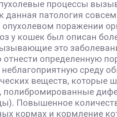
пухолевые процессы вызы
ак данная патология совсем
 опухолевом поражении орг
з у кошек был описан более
вызывающие это заболевани
 отнести определенную п
 неблагоприятную среду об
ических веществ, которые 
, полибромированные диф
ды). Повышенное количеств
х кормах и кормление кот