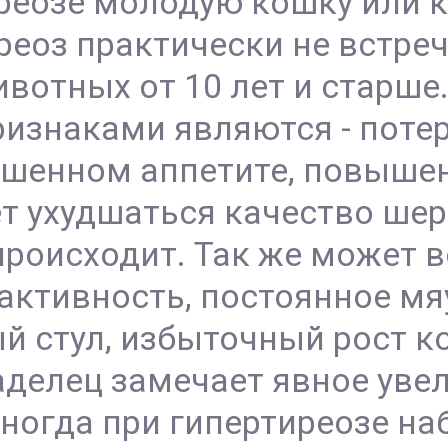
реозе молодую кошку или к
иреоз практически не встре
вотных от 10 лет и старше
изнаками являются - потер
шенном аппетите, повыше
т ухудшаться качество шер
роисходит. Так же может 
активность, постоянное мя
 стул, избыточный рост ко
делец замечает явное уве
иногда при гипертиреозе н