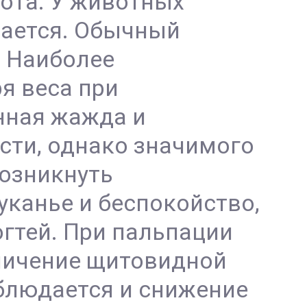
ота. У животных
чается. Обычный
. Наиболее
я веса при
нная жажда и
сти, однако значимого
возникнуть
уканье и беспокойство,
гтей. При пальпации
личение щитовидной
аблюдается и снижение