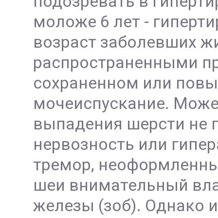
подозревать в гиперти
моложе 6 лет - гиперт
возраст заболевших жи
распространенными пр
сохраненном или повы
мочеиспускание. Може
выпадения шерсти не п
нервозность или гипер
тремор, неоформленный
шеи внимательный вла
железы (зоб). Однако 