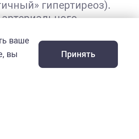
тичный» гипертиреоз).
 артериального
отере зрения у питомца
ть ваше
е, вы
Принять
нного содержания
оток в почках и
то часто маскирует
 не редкость, что