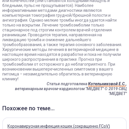
или конечностей (они становятся холодными наощупь и
бледными, пульс не прощупывается). Наиболее
информативными методами диагностики являются
компьютерная томография грудной/брюшной полости и
ангиография. Однако мелкие тромбы иногда удается найти
только на вскрытии. Лечение тромбоэмболии только
стационарное под строгим контролем врачей отделения
реанимации. Проводится терапия, направленная на
ликвидацию тромба и снижение дальнейшего
тромбообразования, а также терапия основного заболевания.
Хирургические методы лечения в ветеринарной медицине в
настоящее время находятся в разработке и пока не получили
широкого распространения в практике. Прогноз при
тромбоэмболии от осторожного до неблагоприятного. При
возникновении вышеперечисленных симптомов у вашего
питомца – незамедлительно обратитесь в ветеринарную
клинику!
Статья подготовлена
Котельниковой Е.С.
,
ветеринарным врачом-кардиологом "МЕДВЕТ"
© 2019 СВЦ
"МЕДВЕТ"
Похожее по теме...
Коронавирусная инфекция кошек (сокращенно FCoV)