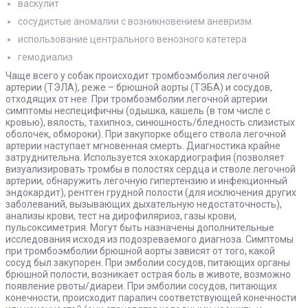
васкулит
сосудистые аномалии с возникновением аневризм
использование центрального венозного катетера
гемодиализ
Чаще всего у собак происходит тромбоэмболия легочной
артерии (ТЭЛА), реже – брюшной аорты (ТЭБА) и сосудов,
отходящих от нее. При тромбоэмболии легочной артерии
симптомы неспецифичны (одышка, кашель (в том числе с
кровью), вялость, тахипноэ, синюшность/бледность слизистых
оболочек, обмороки). При закупорке общего ствола легочной
артерии наступает мгновенная смерть. Диагностика крайне
затруднительна. Используется эхокардиография (позволяет
визуализировать тромбы в полостях сердца и стволе легочной
артерии, обнаружить легочную гипертензию и инфекционный
эндокардит), рентген грудной полости (для исключения других
заболеваний, вызывающих дыхательную недостаточность),
анализы крови, тест на дирофиляриоз, газы крови,
пульсоксиметрия. Могут быть назначены дополнительные
исследования исходя из подозреваемого диагноза. Симптомы
при тромбоэмболии брюшной аорты зависят от того, какой
сосуд был закупорен. При эмболии сосудов, питающих органы
брюшной полости, возникает острая боль в животе, возможно
появление рвоты/диареи. При эмболии сосудов, питающих
конечности, происходит паралич соответствующей конечности