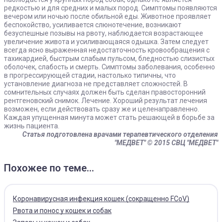
редкостью и для средних и малых пород. Симптомы появляются
вечером или ночью после обильной еды. Животное проявляет
беспокойство, усиливается слюнотечение, возникают
безуспешные позывы на рвоту, наблюдается возрастающее
увеличение живота и усиливающаяся одышка. Затем следует
всегда ясно выраженная недостаточность кровообращения с
тахикардией, быстрым слабым пульсом, бледностью слизистых
оболочек, слабость и смерть. Симптомы заболевания, особенно
в прогрессирующей стадии, настолько типичны, что
установление диагноза не представляет сложностей. В
сомнительных случаях должен быть сделан правосторонний
рентгеновский снимок. Лечение. Хороший результат лечения
возможен, если действовать сразу же и целенаправленно.
Каждая упущенная минута может стать решающей в борьбе за
жизнь пациента.
Статья подготовлена врачами терапевтического отделения
"МЕДВЕТ"
© 2015 СВЦ "МЕДВЕТ"
Похожее по теме...
Коронавирусная инфекция кошек (сокращенно FCoV)
Рвота и понос у кошек и собак