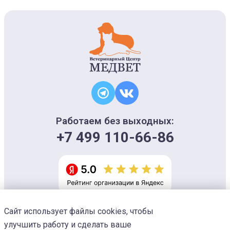
Работаем без выходных:
+7 499 110-66-86
Сайт использует файлы cookies, чтобы
Информация на сайте носит ознакомительный характер и не является
офертой, не может использоваться для постановки диагноза и плана
улучшить работу и сделать ваше
лечения