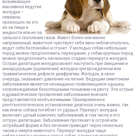
возникающее
массивное вздутие
желудка –
неважно,
произошло ли это
из-за пищи и
жидкости или из-за
сильного скопления газов. Живот более или менее
напряженный, животное чувствует себя явно неблагополучно,
ведет себя беспокойно и стонет. У молодых собак небольших
пород можно предположить переедание, у собак крупных пород
можно предположить начальную стадию перекрута желудка.
Острая дилатация желудка может наступить при смещении и
инкарцерации (ущемлении) желудка при врожденном или
травматическом дефекте диафрагмы. Желудок, в свою
очередь, оказывает давление на легкие. Ведущим симптомом
заболевания является неожиданно появляющаяся одышка,
сопровождаемая безуспешными позывами на рвоту. Эти острые
и драматические проявления заболевания вначале
представляются необъяснимыми. Своевременное
рентгенологическое установление диагноза очень важно, так
как иначе собака погибнет от удушья. Перекрут желудка
включает целый комплекс заболеваний, в том числе и его
острую дилатацию. Заболевание протекает в острой или
острейшей форме и без лечения приводит через несколько
часов к смерти животного. Перекрут желудка чаще
наблюдается у крупных пород собак, однако не является