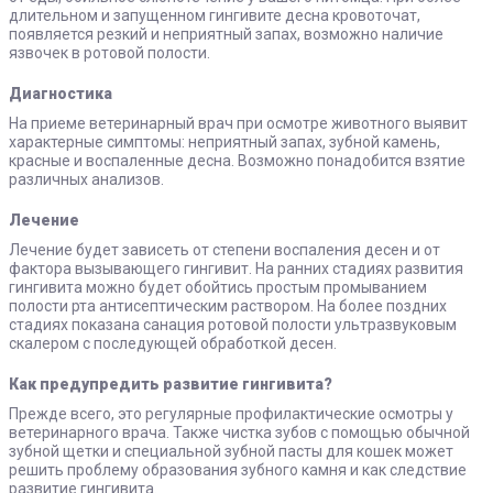
длительном и запущенном гингивите десна кровоточат,
появляется резкий и неприятный запах, возможно наличие
язвочек в ротовой полости.
Диагностика
На приеме ветеринарный врач при осмотре животного выявит
характерные симптомы: неприятный запах, зубной камень,
красные и воспаленные десна. Возможно понадобится взятие
различных анализов.
Лечение
Лечение будет зависеть от степени воспаления десен и от
фактора вызывающего гингивит. На ранних стадиях развития
гингивита можно будет обойтись простым промыванием
полости рта антисептическим раствором. На более поздних
стадиях показана санация ротовой полости ультразвуковым
скалером с последующей обработкой десен.
Как предупредить развитие гингивита?
Прежде всего, это регулярные профилактические осмотры у
ветеринарного врача. Также чистка зубов с помощью обычной
зубной щетки и специальной зубной пасты для кошек может
решить проблему образования зубного камня и как следствие
развитие гингивита.