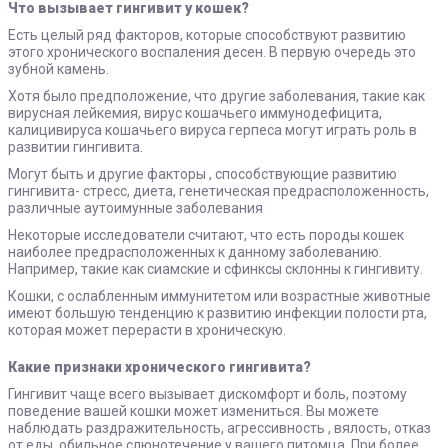
Что вызывает гингивит у кошек?
Есть целый ряд факторов, которые способствуют развитию
этого хронического воспаления десен. В первую очередь это
зубной камень.
Хотя было предположение, что другие заболевания, такие как
вирусная лейкемия, вирус кошачьего иммунодефицита,
калицивируса кошачьего вируса герпеса могут играть роль в
развитии гингивита.
Могут быть и другие факторы , способствующие развитию
гингивита- стресс, диета, генетическая предрасположенность,
различные аутоимунные заболевания
Некоторые исследователи считают, что есть породы кошек
наиболее предрасположенных к данному заболеванию.
Например, такие как сиамские и сфинксы склонны к гингивиту.
Кошки, с ослабленным иммунитетом или возрастные животные
имеют большую тенденцию к развитию инфекции полости рта,
которая может перерасти в хроническую.
Какие признаки хронического гингивита?
Гингивит чаще всего вызывает дискомфорт и боль, поэтому
поведение вашей кошки может измениться. Вы можете
наблюдать раздражительность, агрессивность , вялость, отказ
от еды, обильное слюнотечение у вашего питомца. При более