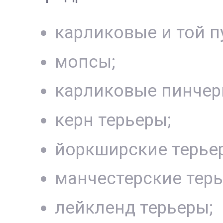
карликовые и той п
мопсы;
карликовые пинчер
керн терьеры;
йоркширские терье
манчестерские терь
лейкленд терьеры;