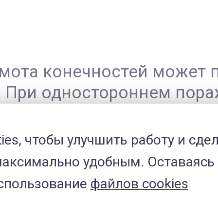
ота конечностей может п
а. При одностороннем пор
чности, при двустороннем 
При клиническом осмотре
ies, чтобы улучшить работу и сде
теса у собак, как болезне
аксимально удобным. Оставаясь 
ии тазобедренного сустава
использование
файлов cookies
, а при длительном анамн