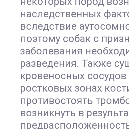
некоторых пород воз
наследственных факт
вследствие аутосомно
поэтому собак с приз
заболевания необход
разведения. Также сущ
кровеносных сосудов в
ростковых зонах кост
противостоять тромбо
возникнуть в результ
предрасположенность 