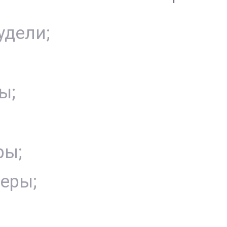
удели;
ы;
ры;
еры;