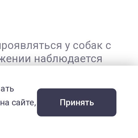
роявляться у собак с
ажении наблюдается
– скачущая,
 наблюдаются такие
лать
нность при
на сайте,
Принять
, крепитация при
езе можно заметить