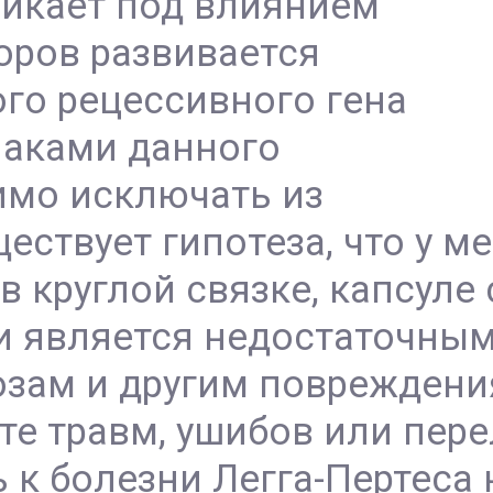
никает под влиянием
оров развивается
го рецессивного гена
наками данного
имо исключать из
ествует гипотеза, что у м
 круглой связке, капсуле 
и является недостаточным
зам и другим повреждени
ате травм, ушибов или пер
к болезни Легга-Пертеса 