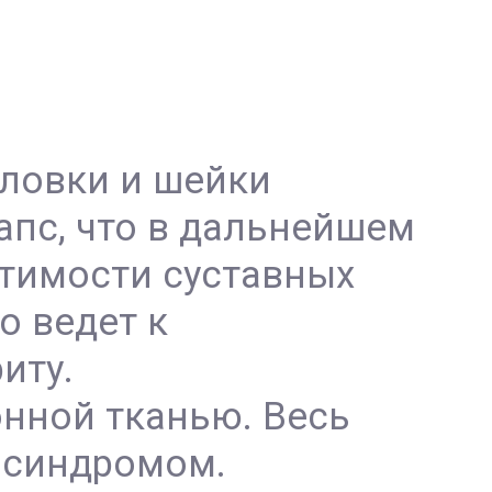
оловки и шейки
апс, что в дальнейшем
стимости суставных
о ведет к
иту.
нной тканью. Весь
 синдромом.