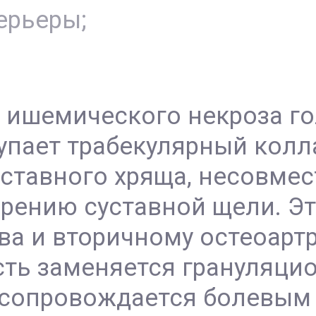
ерьеры;
 ишемического некроза г
упает трабекулярный колл
уставного хряща, несовме
рению суставной щели. Эт
ва и вторичному остеоартр
ть заменяется грануляцио
 сопровождается болевым