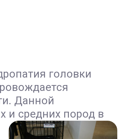
ндропатия головки
опровождается
ти. Данной
х и средних пород в