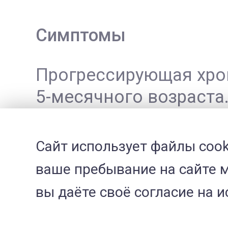
Симптомы
Прогрессирующая хром
5-месячного возраст
хромота висячей коне
«кроличья» походка. 
Сайт использует файлы cook
симптомы болезни Пер
ваше пребывание на сайте м
разгибании и отведен
вы даёте своё согласие на 
пассивных движениях