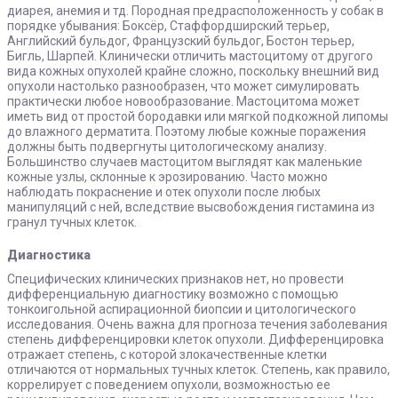
диарея, анемия и тд. Породная предрасположенность у собак в
порядке убывания: Боксёр, Стаффордширский терьер,
Английский бульдог, Французский бульдог, Бостон терьер,
Бигль, Шарпей. Клинически отличить мастоцитому от другого
вида кожных опухолей крайне сложно, поскольку внешний вид
опухоли настолько разнообразен, что может симулировать
практически любое новообразование. Мастоцитома может
иметь вид от простой бородавки или мягкой подкожной липомы
до влажного дерматита. Поэтому любые кожные поражения
должны быть подвергнуты цитологическому анализу.
Большинство случаев мастоцитом выглядят как маленькие
кожные узлы, склонные к эрозированию. Часто можно
наблюдать покраснение и отек опухоли после любых
манипуляций с ней, вследствие высвобождения гистамина из
гранул тучных клеток.
Диагностика
Специфических клинических признаков нет, но провести
дифференциальную диагностику возможно с помощью
тонкоигольной аспирационной биопсии и цитологического
исследования. Очень важна для прогноза течения заболевания
степень дифференцировки клеток опухоли. Дифференцировка
отражает степень, с которой злокачественные клетки
отличаются от нормальных тучных клеток. Степень, как правило,
коррелирует с поведением опухоли, возможностью ее