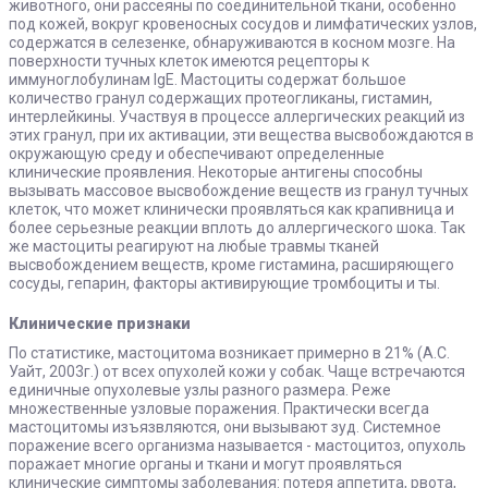
животного, они рассеяны по соединительной ткани, особенно
под кожей, вокруг кровеносных сосудов и лимфатических узлов,
содержатся в селезенке, обнаруживаются в косном мозге. На
поверхности тучных клеток имеются рецепторы к
иммуноглобулинам IgE. Мастоциты содержат большое
количество гранул содержащих протеогликаны, гистамин,
интерлейкины. Участвуя в процессе аллергических реакций из
этих гранул, при их активации, эти вещества высвобождаются в
окружающую среду и обеспечивают определенные
клинические проявления. Некоторые антигены способны
вызывать массовое высвобождение веществ из гранул тучных
клеток, что может клинически проявляться как крапивница и
более серьезные реакции вплоть до аллергического шока. Так
же мастоциты реагируют на любые травмы тканей
высвобождением веществ, кроме гистамина, расширяющего
сосуды, гепарин, факторы активирующие тромбоциты и ты.
Клинические признаки
По статистике, мастоцитома возникает примерно в 21% (А.С.
Уайт, 2003г.) от всех опухолей кожи у собак. Чаще встречаются
единичные опухолевые узлы разного размера. Реже
множественные узловые поражения. Практически всегда
мастоцитомы изъязвляются, они вызывают зуд. Системное
поражение всего организма называется - мастоцитоз, опухоль
поражает многие органы и ткани и могут проявляться
клинические симптомы заболевания: потеря аппетита, рвота,