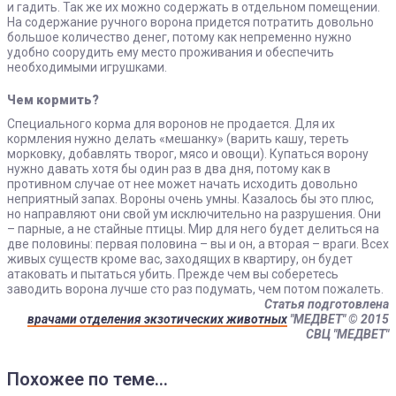
и гадить. Так же их можно содержать в отдельном помещении.
На содержание ручного ворона придется потратить довольно
большое количество денег, потому как непременно нужно
удобно соорудить ему место проживания и обеспечить
необходимыми игрушками.
Чем кормить?
Специального корма для воронов не продается. Для их
кормления нужно делать «мешанку» (варить кашу, тереть
морковку, добавлять творог, мясо и овощи). Купаться ворону
нужно давать хотя бы один раз в два дня, потому как в
противном случае от нее может начать исходить довольно
неприятный запах. Вороны очень умны. Казалось бы это плюс,
но направляют они свой ум исключительно на разрушения. Они
– парные, а не стайные птицы. Мир для него будет делиться на
две половины: первая половина – вы и он, а вторая – враги. Всех
живых существ кроме вас, заходящих в квартиру, он будет
атаковать и пытаться убить. Прежде чем вы соберетесь
заводить ворона лучше сто раз подумать, чем потом пожалеть.
Статья подготовлена
врачами отделения экзотических животных
"МЕДВЕТ"
© 2015
СВЦ "МЕДВЕТ"
Похожее по теме...