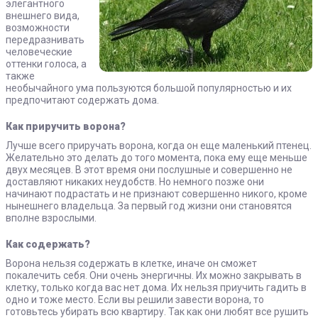
элегантного
внешнего вида,
возможности
передразнивать
человеческие
оттенки голоса, а
также
необычайного ума пользуются большой популярностью и их
предпочитают содержать дома.
Как приручить ворона?
Лучше всего приручать ворона, когда он еще маленький птенец.
Желательно это делать до того момента, пока ему еще меньше
двух месяцев. В этот время они послушные и совершенно не
доставляют никаких неудобств. Но немного позже они
начинают подрастать и не признают совершенно никого, кроме
нынешнего владельца. За первый год жизни они становятся
вполне взрослыми.
Как содержать?
Ворона нельзя содержать в клетке, иначе он сможет
покалечить себя. Они очень энергичны. Их можно закрывать в
клетку, только когда вас нет дома. Их нельзя приучить гадить в
одно и тоже место. Если вы решили завести ворона, то
готовьтесь убирать всю квартиру. Так как они любят все рушить