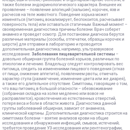
также болезни эндокринологического характера. Внешнее их
проявление – появление алопеций (залысин), корочек, язв и
расчесов на теле животного. Поведение хорька может
изменяться (питомец вокализирует, беспокоится, расчесывает
поверхность тела) или оставаться статичным. Важный момент –
своевременная диагностика причины болезни. Врач соберет
анамнез и проведет осмотр. Для постановки диагноза берутся
различные материалы (соскобы, отпечатки, образцы корочек и
шерсти) для отправки в лабораторию и проводится
дополнительная диагностика, например, ультразвуковое
исследование.
Заболевания пищеварительной системы
–
довольно обширная группа болезней хорьков, различных по
этиологии и лечению. Владельцу следует контролировать вес
питомца, следить за изменениями пищевого поведения (отказ
от пищи, снижение аппетита), появлением рвоты, отмечать
характер стула (размягчение, изменение цвета или же диарея),
а также его длительное отсутствие. Симптомы, говорящие о том,
что ваш питомец в большой опасности – обезвоживание
(собранная складка на холке медленно или вовсе не
расправляется), кровотечения из естественных отверстий,
потеря веса и боли в области живота. Диагностика данной
группы заболеваний обширная, зависит от анамнеза,
клинической картины. Дополнительная диагностика строится на
симптомах болезни – взятие анализов крови на общие
исследования и обнаружения инфекций, смывов, истечений;
требуется проведение УЗ-исследования или рентгенографии,