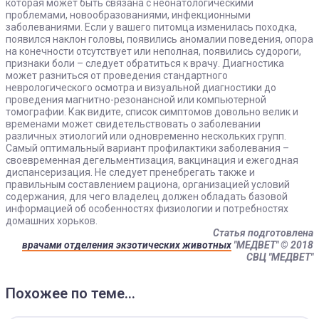
которая может быть связана с неонатологическими
проблемами, новообразованиями, инфекционными
заболеваниями. Если у вашего питомца изменилась походка,
появился наклон головы, появились аномалии поведения, опора
на конечности отсутствует или неполная, появились судороги,
признаки боли – следует обратиться к врачу. Диагностика
может разниться от проведения стандартного
неврологического осмотра и визуальной диагностики до
проведения магнитно-резонансной или компьютерной
томографии. Как видите, список симптомов довольно велик и
временами может свидетельствовать о заболевании
различных этиологий или одновременно нескольких групп.
Самый оптимальный вариант профилактики заболевания –
своевременная дегельментизация, вакцинация и ежегодная
диспансеризация. Не следует пренебрегать также и
правильным составлением рациона, организацией условий
содержания, для чего владелец должен обладать базовой
информацией об особенностях физиологии и потребностях
домашних хорьков.
Статья подготовлена
врачами отделения экзотических животных
"МЕДВЕТ"
© 2018
СВЦ "МЕДВЕТ"
Похожее по теме...