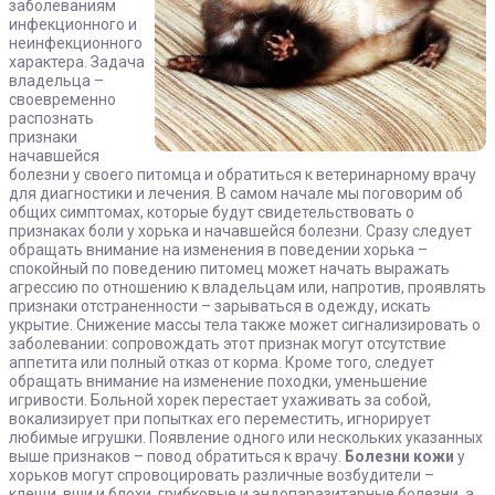
заболеваниям
инфекционного и
неинфекционного
характера. Задача
владельца –
своевременно
распознать
признаки
начавшейся
болезни у своего питомца и обратиться к ветеринарному врачу
для диагностики и лечения. В самом начале мы поговорим об
общих симптомах, которые будут свидетельствовать о
признаках боли у хорька и начавшейся болезни. Сразу следует
обращать внимание на изменения в поведении хорька –
спокойный по поведению питомец может начать выражать
агрессию по отношению к владельцам или, напротив, проявлять
признаки отстраненности – зарываться в одежду, искать
укрытие. Снижение массы тела также может сигнализировать о
заболевании: сопровождать этот признак могут отсутствие
аппетита или полный отказ от корма. Кроме того, следует
обращать внимание на изменение походки, уменьшение
игривости. Больной хорек перестает ухаживать за собой,
вокализирует при попытках его переместить, игнорирует
любимые игрушки. Появление одного или нескольких указанных
выше признаков – повод обратиться к врачу.
Болезни кожи
у
хорьков могут спровоцировать различные возбудители –
клещи, вши и блохи, грибковые и эндопаразитарные болезни, а