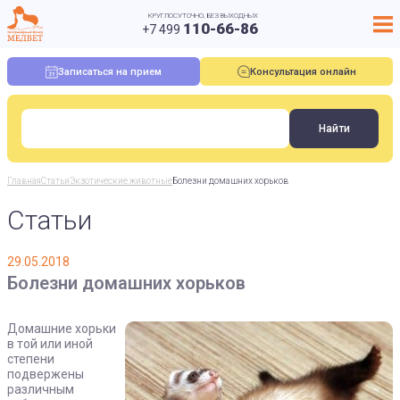
КРУГЛОСУТОЧНО, БЕЗ ВЫХОДНЫХ
110-66-86
+7 499
Записаться на прием
Консультация онлайн
Главная
Статьи
Экзотические животные
Болезни домашних хорьков
Статьи
29.05.2018
Болезни домашних хорьков
Домашние хорьки
в той или иной
степени
подвержены
различным