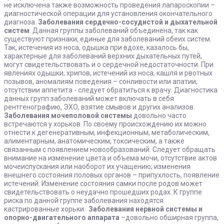
не исключена также возможность проведения лапароскопии –
диагностической операции для установления окончательного
диагноза.
Заболевания сердечно-сосудистой и дыхательной
систем
. Данная группы заболеваний объединена, так как
существуют признаки, единые для заболеваний обеих систем.
Так, истечения из носа, одышка при вдохе, казалось бы,
характерные для заболеваний верхних дыхательных путей,
могут свидетельствовать и о сердечной недостаточности. При
явлениях одышки, хрипов, истечений из носа, кашля и рвотных
позывов, аномалиям поведения – сонливости или апатии,
отсутствии аппетита - следует обратиться к врачу. Диагностика
данных групп заболеваний может включать в себя
рентгенографию, ЭХО, взятие смывов и других анализов.
Заболевания мочеполовой системы
довольно часто
встречаются у хорьков. По своему происхождению их можно
отнести к дегенеративным, инфекционным, метаболическим,
алиментарным, анатомическим, токсическим, а также
связанным с появлением новообразований. Следует обращать
внимание на изменение цвета и объема мочи, отсутствие актов
мочеиспускания или наоборот их учащению; изменения
внешнего состояния половых органов – припухлость, появление
истечений. Изменение состояния самки после родов может
свидетельствовать о неудачно прошедших родах. К группе
риска по данной группе заболевания находятся
кастрированные хорьки.
Заболевания нервной системы и
опорно-двигательного аппарата
–довольно обширная группа,