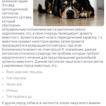
коленной чашки.
Это вид
ортопедической
патологии
коленного сустава,
который
обусловлен
неправильным положением места крепления связок
надколенника, что, в свою очередь провоцирует хромоту
животного. Хромота может носить периодический характер, т.е
животное хромает некоторое время, затем хромота
прекращается и возвращается повторно, при этом
болезненности может не отмечаться. К сожалению, данная
патология относится к разряду тех проблем, которые требуют
хирургического лечения для предотвращения дальнейшей
хромоты животного. Данная патология чаще всего встречается
у карликовых пород животных, это:
Йорк-ширские терьеры
Той-терьеры
Чихуа-хуа
Шпицы
Той-пудели и др.
У других пород собак и, в частности, кошек чаще всего вывихи