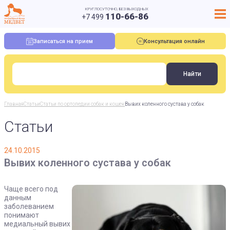
КРУГЛОСУТОЧНО, БЕЗ ВЫХОДНЫХ
110-66-86
+7 499
Записаться на прием
Консультация онлайн
Главная
Статьи
Статьи по ортопедии собак и кошек
Вывих коленного сустава у собак
Статьи
24.10.2015
Вывих коленного сустава у собак
Чаще всего под
данным
заболеванием
понимают
медиальный вывих