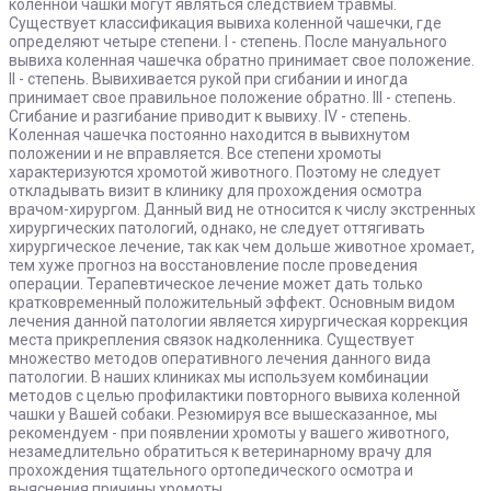
коленной чашки могут являться следствием травмы.
Существует классификация вывиха коленной чашечки, где
определяют четыре степени. I - степень. После мануального
вывиха коленная чашечка обратно принимает свое положение.
II - степень. Вывихивается рукой при сгибании и иногда
принимает свое правильное положение обратно. III - степень.
Сгибание и разгибание приводит к вывиху. IV - степень.
Коленная чашечка постоянно находится в вывихнутом
положении и не вправляется. Все степени хромоты
характеризуются хромотой животного. Поэтому не следует
откладывать визит в клинику для прохождения осмотра
врачом-хирургом. Данный вид не относится к числу экстренных
хирургических патологий, однако, не следует оттягивать
хирургическое лечение, так как чем дольше животное хромает,
тем хуже прогноз на восстановление после проведения
операции. Терапевтическое лечение может дать только
кратковременный положительный эффект. Основным видом
лечения данной патологии является хирургическая коррекция
места прикрепления связок надколенника. Существует
множество методов оперативного лечения данного вида
патологии. В наших клиниках мы используем комбинации
методов с целью профилактики повторного вывиха коленной
чашки у Вашей собаки. Резюмируя все вышесказанное, мы
рекомендуем - при появлении хромоты у вашего животного,
незамедлительно обратиться к ветеринарному врачу для
прохождения тщательного ортопедического осмотра и
выяснения причины хромоты.