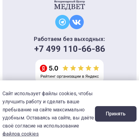
Работаем без выходных:
+7 499 110-66-86
Сайт использует файлы cookies, чтобы
Информация на сайте носит ознакомительный характер и не является
офертой, не может использоваться для постановки диагноза и плана
улучшить работу и сделать ваше
лечения
Изображения предоставлены
Designed by Freepik
пребывание на сайте максимально
Принять
© 2026 Ветеринарный центр «МЕДВЕТ»
удобным. Оставаясь на сайте, вы даёте
своё согласие на использование
файлов cookies
Услуги