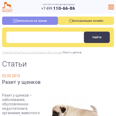
КРУГЛОСУТОЧНО, БЕЗ ВЫХОДНЫХ
110-66-86
+7 499
Записаться на прием
Консультация онлайн
Главная
Статьи
Статьи по ортопедии собак и кошек
Рахит у щенков
Статьи
02.05.2015
Рахит у щенков
Рахит у щенков –
заболевание,
обусловленное
недостатком в
организме животного