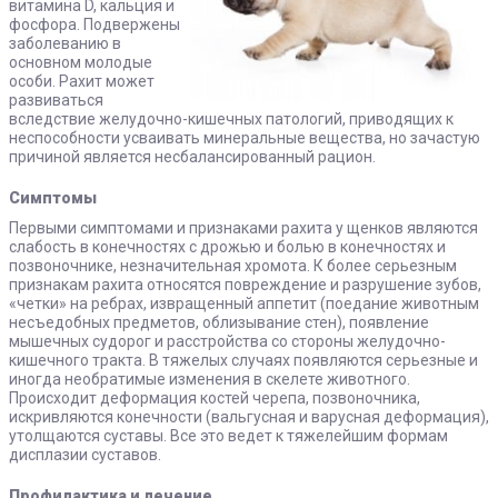
витамина D, кальция и
фосфора. Подвержены
заболеванию в
основном молодые
особи. Рахит может
развиваться
вследствие желудочно-кишечных патологий, приводящих к
неспособности усваивать минеральные вещества, но зачастую
причиной является несбалансированный рацион.
Симптомы
Первыми симптомами и признаками рахита у щенков являются
слабость в конечностях с дрожью и болью в конечностях и
позвоночнике, незначительная хромота. К более серьезным
признакам рахита относятся повреждение и разрушение зубов,
«четки» на ребрах, извращенный аппетит (поедание животным
несъедобных предметов, облизывание стен), появление
мышечных судорог и расстройства со стороны желудочно-
кишечного тракта. В тяжелых случаях появляются серьезные и
иногда необратимые изменения в скелете животного.
Происходит деформация костей черепа, позвоночника,
искривляются конечности (вальгусная и варусная деформация),
утолщаются суставы. Все это ведет к тяжелейшим формам
дисплазии суставов.
Профилактика и лечение