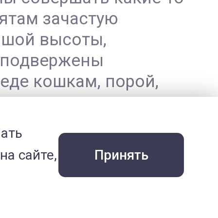
ятам зачастую
ьшой высоты,
м подвержены
еде кошкам, порой,
ситуацию и угрозу
лать
на сайте,
Принять
еломом шейки бедра,