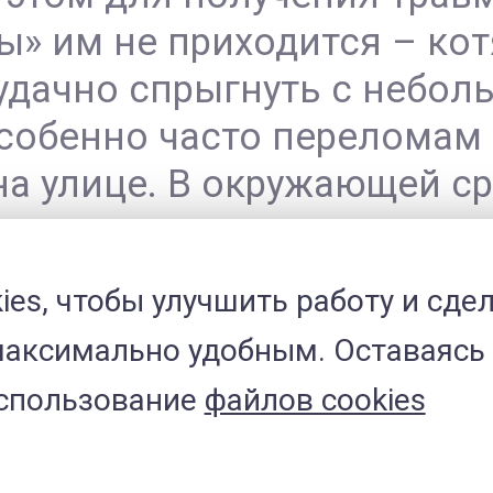
» им не приходится – кот
удачно спрыгнуть с небол
Особенно часто перелома
а улице. В окружающей ср
риентироваться, оценить 
ies, чтобы улучшить работу и сде
аксимально удобным. Оставаясь 
и
использование
файлов cookies
поступают пациенты с пер