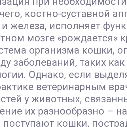
изация при необходимости
его, костно-суставной апп
и железа, исполняет фун
тном мозге «рождается» к
истема организма кошки, 
ду заболеваний, таких как
огии. Однако, если выдел
практике ветеринарным вр
стей у животных, связан
ние их разнообразно – на
 поступают кошки, постра