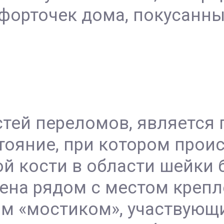
 форточек дома, покусанн
тей переломов, является
тояние, при котором прои
й кости в области шейки 
ена рядом с местом крепл
ким «мостиком», участвующ