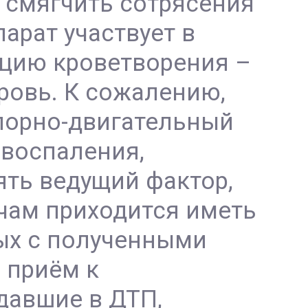
 смягчить сотрясения
арат участвует в
кцию кроветворения –
ровь. К сожалению,
опорно-двигательный
 воспаления,
ять ведущий фактор,
ачам приходится иметь
ных с полученными
 приём к
давшие в ДТП,