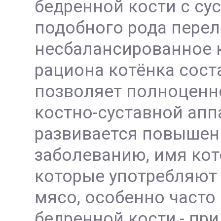
бедренной кости с су
подобного рода пере
несбалансированное 
рациона котёнка сост
позволяет полноценно
костно-суставной апп
развивается повышенн
заболеванию, имя кот
которые употребляют
мясо, особенно часто
бедренной кости,- пр