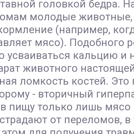
ставной головкой бедра. 
ломам молодые животные
кормление (например, ког
авляет мясо). Подобного р
 усваиваться кальцию и н
арат животного настоящей 
ая ломкость костей. Это 
орому - вторичный гиперпа
 в пищу только лишь мясо
 страдают от переломов, в
и этом для получения трав