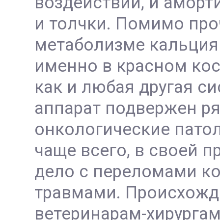
воздействий, и аморт
и толчки. Помимо проч
метаболизме кальция 
именно в красном кос
как и любая другая с
аппарат подвержен ря
онкологические патол
чаще всего, в своей 
дело с переломами ко
травмами. Происхожде
ветеринарам-хирургам