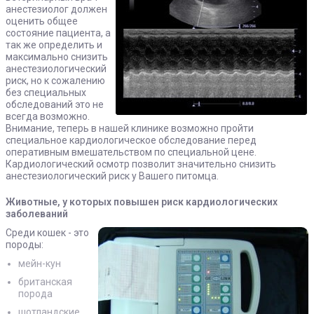
анестезиолог должен
оценить общее
состояние пациента, а
так же определить и
максимально снизить
анестезиологический
риск, но к сожалению
без специальных
обследований это не
всегда возможно.
Внимание, теперь в нашей клинике возможно пройти
специальное кардиологическое обследование перед
оперативным вмешательством по специальной цене.
Кардиологический осмотр позволит значительно снизить
анестезиологический риск у Вашего питомца.
Животные, у которых повышен риск кардиологических
заболеваний
Среди кошек - это
породы:
мейн-кун
британская
порода
шотландские