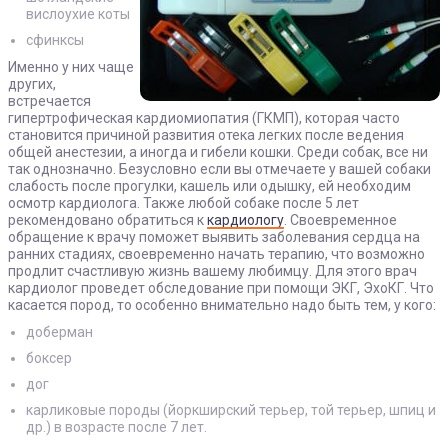
вислоухие коты
сфинксы
Именно у них чаще
других,
встречается
гипертрофическая кардиомиопатия (ГКМП), которая часто
становится причиной развития отека легких после ведения
общей анестезии, а иногда и гибели кошки. Среди собак, все ни
так однозначно. Безусловно если вы отмечаете у вашей собаки
слабость после прогулки, кашель или одышку, ей необходим
осмотр кардиолога. Также любой собаке после 5 лет
рекомендовано обратиться к
кардиологу
. Своевременное
обращение к врачу поможет выявить заболевания сердца на
ранних стадиях, своевременно начать терапию, что возможно
продлит счастливую жизнь вашему любимцу. Для этого врач
кардиолог проведет обследование при помощи ЭКГ, ЭхоКГ. Что
касается пород, то особенно внимательно надо быть тем, у кого:
доберман
боксер
дог
карликовые породы (йоркширский терьер, той терьер, шпиц и
др.) в возрасте после 7 лет.