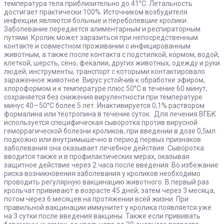
температура тела приблизительно до 41°С. Летальность
достигает практически 100%. Источником возбудителя
инфекции являются больные и переболевшие кролики.
Заболевание передается алиментарным и респираторным
путями. Кролик может заразиться при непосредственным
контакте и совместном проживании с инфицированным
животным, а также после контакта с подстилкой, кормом, водой,
клеткой, шерсть, сено, фекалии, других животных, одежду и руки
людей, инструменты, транспорт с которыми контактировало
зараженное животное. Вирус устойчив к обработке эфиром,
хлороформом и к температуре плюс 50°С в течение 60 минут,
сохраняется без снижения вирулентности при температуре
минус 40—50°С более 5 лет. Инактивируется 0,1% раствором
формалина или теотропина в течение суток.
Для лечения ВГБК
используется специфическая сыворотка против вирусной
геморрагической болезни кроликов, при введении в дозе 0,5мл
подкожно или внутримышечно в период первых признаков
заболевания она оказывает лечебное действие. Сыворотка
вводится также и в профилактических мерах, оказывая
защитное действие через 2 часа после введения. Во избежание
риска возникновения заболевания у кроликов необходимо
проводить регулярную вакцинацию животного. В первый раз
крольчат прививают в возрасте 45 дней, затем через 3 месяца,
потом через 6 месяцев на протяжении всей жизни. При
правильной вакцинации иммунитет у кролика появляется уже
на 3 сутки после введения вакцины. Также если прививать