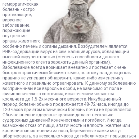
геморрагическая
болезнь - остро
протекающее,
вирусное
заболевание,
поражающие
внутренние
органы животного,
особенно печень и органы дыхания. Возбудителем является
РНК-содержащий вирус из сем. калицивирусов, обладающий
высокой вирулентностью (степень способности данного
инфекционного агента заражать данный организм).
Заболевание всегда возникает внезапно и протекает очень
быстро и практически бессимптомно, по этому владельцы как
правило не успевают обнаружить какие-либо изменения у
животного и правильно отреагировать. К данному заболеванию
восприимчивы все взрослые особи, не зависимо от пола и
физиологического состояния, исключением являются
крольчата до 1,5-2х месячного возраста. Инкубационный
период болезни обычно продолжается 48-72 часа, иногда до
120 часов при этом клинически болезнь почти не проявляется.
Обычно внешне здоровые кролики делают несколько
судорожных движений конечностями и погибают. Иногда
возможны отказ от пищи, апатичность и вялость, желтые или
кровянистые истечения из носа, беременные самки могут
абортировать, за несколько часов до гибели может повышаться