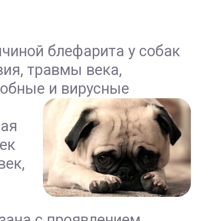
ричиной блефарита у собак
ия, травмы века,
робные и вирусные
тая
ек
век,
язана с проявлением