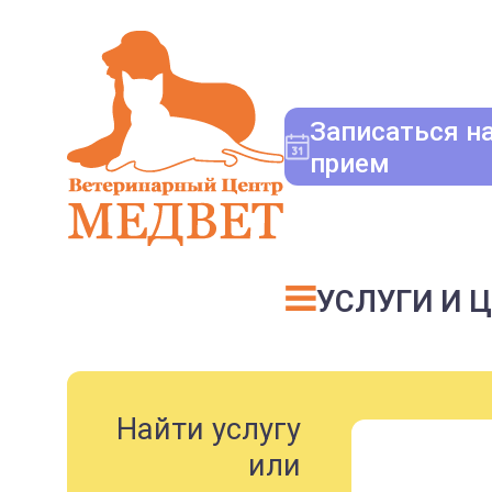
Записаться н
прием
УСЛУГИ И 
Найти услугу
или