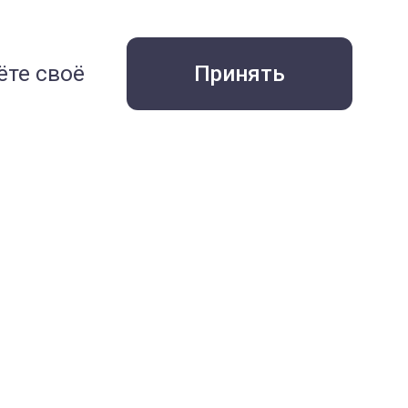
е
ёте своё
Принять
Все статьи