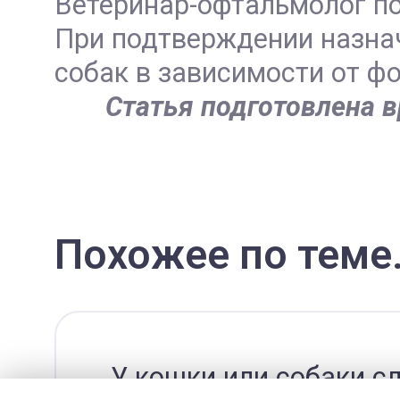
Ветеринар-офтальмолог по
При подтверждении назнач
собак в зависимости от ф
Статья подготовлена 
Похожее по теме.
У кошки или собаки сл