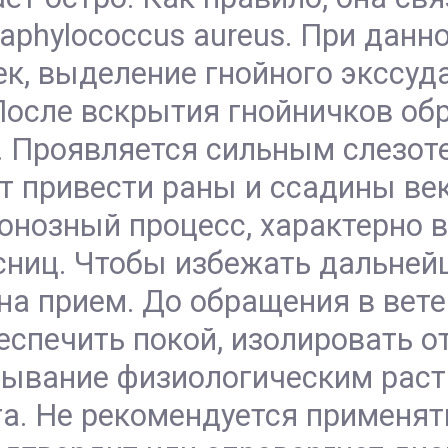
aphylococcus aureus. При данн
ек, выделение гнойного экссуд
После вскрытия гнойничков об
. Проявляется сильным слезоте
т привести раны и ссадины век
онозный процесс, характерно 
ниц. Чтобы избежать дальнейш
 на прием. До обращения в вет
спечить покой, изолировать от
ывание физиологическим раст
а. Не рекомендуется применят