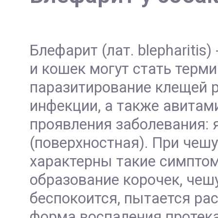
Блефарит (лат. blepharitis
и кошек могут стать терми
паразитирование клещей р
инфекции, а также авитам
проявления заболевания: 
(поверхностная). При чеш
характерны такие симптомы
образование корочек, чешу
беспокоится, пытается рас
форма воспаления протека