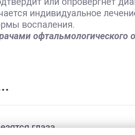
дтвердит или опровергнет диаг
ается индивидуальное лечение
ормы воспаления.
врачами офтальмологического 
..
езятся глаза