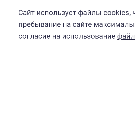
Аденома третьего век
Сайт использует файлы cookies, 
Блефарит у кошек
пребывание на сайте максимальн
согласие на использование
файл
Глаукома глаза у соба
Глаукома у кошек