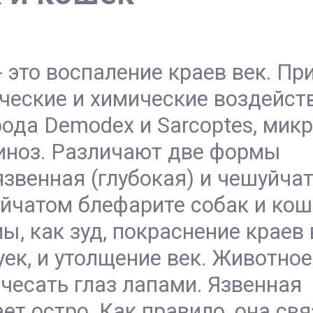
) - это воспаление краев век. П
ческие и химические воздейств
ода Demodex и Sarcoptes, мик
иноз.
Различают две формы
язвенная (глубокая) и чешуйча
уйчатом блефарите собак и кош
, как зуд, покраснение краев 
ек, и утолщение век. Животное
чесать глаз лапами. Язвенная
ет остро. Как правило, она св