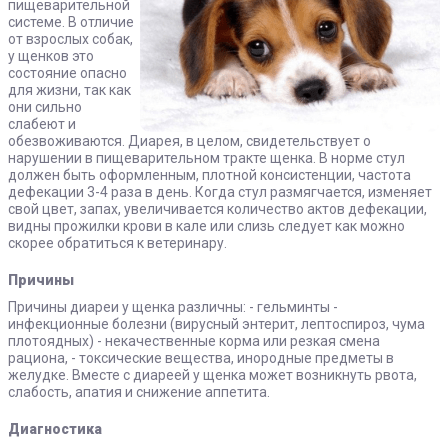
пищеварительной
системе. В отличие
от взрослых собак,
у щенков это
состояние опасно
для жизни, так как
они сильно
слабеют и
обезвоживаются. Диарея, в целом, свидетельствует о
нарушении в пищеварительном тракте щенка. В норме стул
должен быть оформленным, плотной консистенции, частота
дефекации 3-4 раза в день. Когда стул размягчается, изменяет
свой цвет, запах, увеличивается количество актов дефекации,
видны прожилки крови в кале или слизь следует как можно
скорее обратиться к ветеринару.
Причины
Причины диареи у щенка различны: - гельминты -
инфекционные болезни (вирусный энтерит, лептоспироз, чума
плотоядных) - некачественные корма или резкая смена
рациона, - токсические вещества, инородные предметы в
желудке. Вместе с диареей у щенка может возникнуть рвота,
слабость, апатия и снижение аппетита.
Диагностика