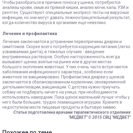
Чтобы разобраться в причине поноса у щенка, потребуются
анализы крови, смыв из прямой кишки, анализ мочи, кала, УЗИ и
рентген. Существуют специальные экспресс-тесты на вирусные
инфекции, но они могут давать ложноотрицательный результат,
когда количество вируса в организме ещё невелико.
Лечение и профилактика
Лечение заключается в устранении первопричины диареи и
симптомов. Скорее всего потребуется коррекция питания (легко
усваиваемая диета), в тяжелых случаях - введение
внутривенных растворов. Особую настороженность всегда
вызывают щенки, взятые на рынке или в других местах
большого скопления животных. У них очень часто встречаются
заболевания инфекционного характера , особенно если
животное не вакцинировано. Профилактика диареи у щенков
заключается в сбалансированном кормлении, своевременной
дегельминтизации, вакцинации. С детства нужно приучать
собаку не подбирать ничего на улице, при необходимости
использовать намордник. Пока щенок маленький лучше чтобы у
него были большие, трудно ломающиеся игрушки. Храните в
недоступном месте пищевые продукты и бытовую химию.
Статья подготовлена врачами терапевтического отделения
"МЕДВЕТ"
© 2015 СВЦ "МЕДВЕТ"
Похожее по теме...