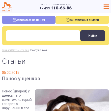
КРУГЛОСУТОЧНО, БЕЗ ВЫХОДНЫХ
110-66-86
+7 499
Записаться на прием
Консультация онлайн
Главная
Статьи
Терапия
Понос у щенков
Статьи
05.02.2015
Понос у щенков
Понос (диарея) у
щенка - это
симптом, который
говорит о
нарушении в его