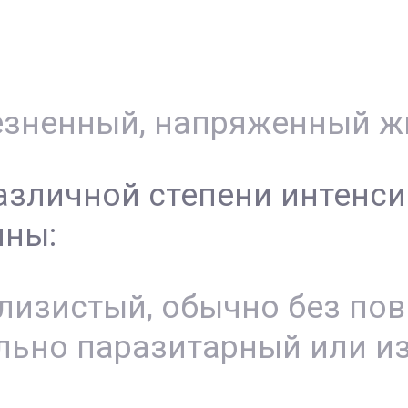
езненный, напряженный ж
зличной степени интенси
ины:
лизистый, обычно без по
льно паразитарный или из