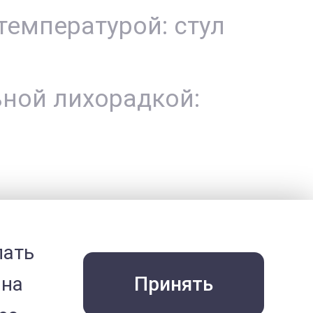
емпературой: стул
ьной лихорадкой:
твующих анализов,
лать
 на
Принять