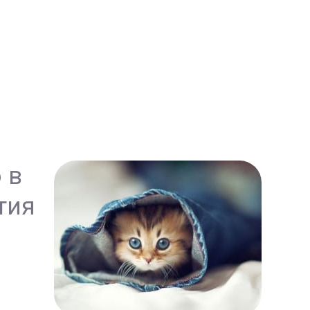
 в
тия