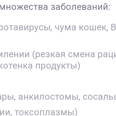
множества заболеваний:
ротавирусы, чума кошек, 
лении (резкая смена рац
котенка продукты)
ары, анкилостомы, сосаль
ии, токсоплазмы)