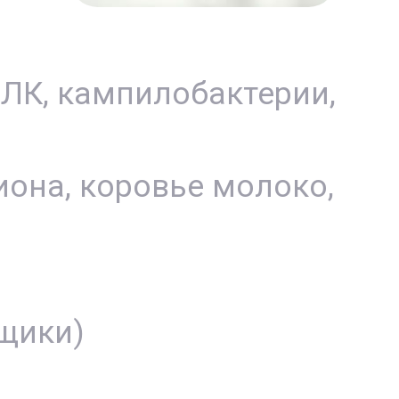
ВЛК, кампилобактерии,
иона, коровье молоко,
щики)