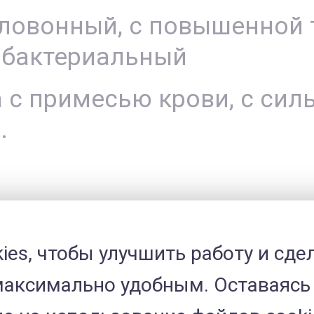
ловонный, с повышенной т
 бактериальный
 с примесью крови, с сил
.
ы диареи (сдача соответс
ies, чтобы улучшить работу и сде
максимально удобным. Оставаясь