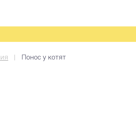
пия
Понос у котят