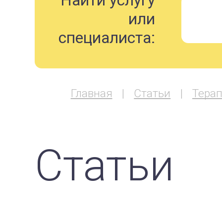
Найти услугу
или
специалиста:
Главная
Статьи
Тера
Статьи