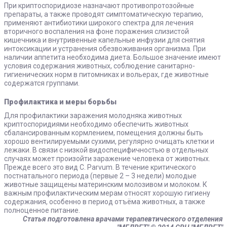
При криптоспоридиозе назначают противопротозойные
препараты, а также проводят симптоматическую терапию,
применяют антибиотики широкого спектра для лечения
вторичного воспаления на фоне поражения слизистой
кишечника и внутривенные капельные инфузии для снятия
интоксикации и устранения обезвоживания организма. При
наличии аппетита необходима диета. Большое значение имеют
условия содержания животных, соблюдение санитарно-
гигиенических норм в питомниках и вольерах, где животные
содержатся группами.
Профилактика и меры борьбы
Для профилактики заражения молодняка животных
криптоспоридиями необходимо обеспечить животных
сбалансированным кормлением, помещения должны быть
хорошо вентилируемыми сухими, регулярно очищать клетки и
лежаки. В связи с низкой видоспецифичностью в отдельных
случаях может произойти заражение человека от животных.
Прежде всего это вид C. Parvum. В течение критического
постнатального периода (первые 2 – 3 недели) молодые
животные защищены материнским молозивом и молоком. К
важным профилактическим мерам относят хорошую гигиену
содержания, особенно в период отъёма животных, а также
полноценное питание.
Статья подготовлена врачами терапевтического отделения