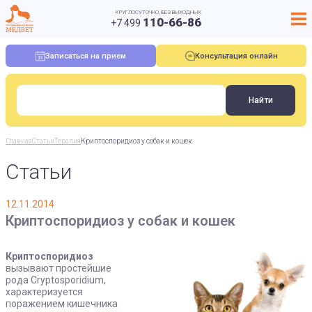
КРУГЛОСУТОЧНО, БЕЗ ВЫХОДНЫХ
110-66-86
+7 499
Записаться на прием
Консультация онлайн
Главная
Статьи
Терапия
Криптоспоридиоз у собак и кошек
Статьи
12.11.2014
Криптоспоридиоз у собак и кошек
Криптоспоридиоз
вызывают простейшие
рода Cryptosporidium,
характеризуется
поражением кишечника