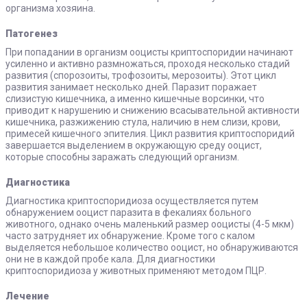
организма хозяина.
Патогенез
При попадании в организм ооцисты криптоспоридии начинают
усиленно и активно размножаться, проходя несколько стадий
развития (спорозоиты, трофозоиты, мерозоиты). Этот цикл
развития занимает несколько дней. Паразит поражает
слизистую кишечника, а именно кишечные ворсинки, что
приводит к нарушению и снижению всасывательной активности
кишечника, разжижению стула, наличию в нем слизи, крови,
примесей кишечного эпителия. Цикл развития криптоспоридий
завершается выделением в окружающую среду ооцист,
которые способны заражать следующий организм.
Диагностика
Диагностика криптоспоридиоза осуществляется путем
обнаружением ооцист паразита в фекалиях больного
животного, однако очень маленький размер ооцисты (4-5 мкм)
часто затрудняет их обнаружение. Кроме того с калом
выделяется небольшое количество ооцист, но обнаруживаются
они не в каждой пробе кала. Для диагностики
криптоспоридиоза у животных применяют методом ПЦР.
Лечение