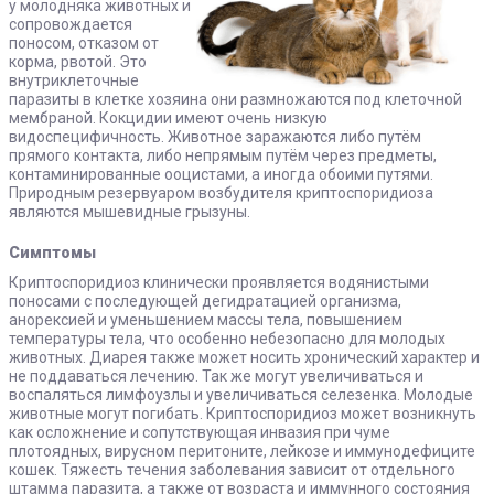
у молодняка животных и
сопровождается
поносом, отказом от
корма, рвотой. Это
внутриклеточные
паразиты в клетке хозяина они размножаются под клеточной
мембраной. Кокцидии имеют очень низкую
видоспецифичность. Животное заражаются либо путём
прямого контакта, либо непрямым путём через предметы,
контаминированные ооцистами, а иногда обоими путями.
Природным резервуаром возбудителя криптоспоридиоза
являются мышевидные грызуны.
Симптомы
Криптоспоридиоз клинически проявляется водянистыми
поносами с последующей дегидратацией организма,
анорексией и уменьшением массы тела, повышением
температуры тела, что особенно небезопасно для молодых
животных. Диарея также может носить хронический характер и
не поддаваться лечению. Так же могут увеличиваться и
воспаляться лимфоузлы и увеличиваться селезенка. Молодые
животные могут погибать. Криптоспоридиоз может возникнуть
как осложнение и сопутствующая инвазия при чуме
плотоядных, вирусном перитоните, лейкозе и иммунодефиците
кошек. Тяжесть течения заболевания зависит от отдельного
штамма паразита, а также от возраста и иммунного состояния