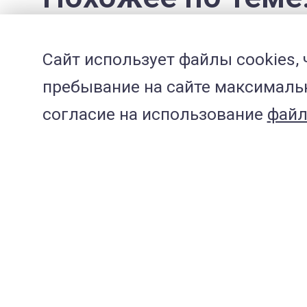
Сайт использует файлы cookies,
пребывание на сайте максимальн
Коронавирусная инфе
согласие на использование
файл
Рвота и понос у кошек
Запоры у кошек и соб
Аденовироз у собак
Анафилаксия у собак 