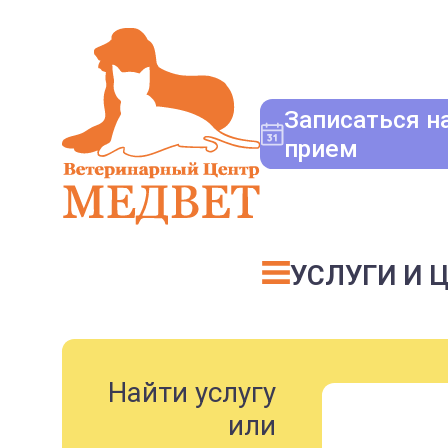
Записаться н
прием
УСЛУГИ И 
Найти услугу
или