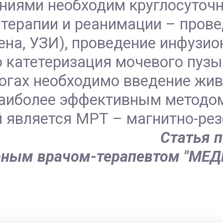
ниями необходим круглосуточн
 терапии и реанимации – пров
ена, УЗИ), проведение инфузио
 катетеризация мочевого пузы
гах необходимо введение живо
наиболее эффективным методо
 является МРТ – магнитно-ре
Статья 
рным врачом-терапевтом "МЕД
..