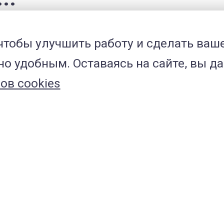
 чтобы улучшить работу и сделать ваш
о удобным. Оставаясь на сайте, вы да
кция кошек (сокращенно FCoV
ов cookies
 и собак
ак
и кошек