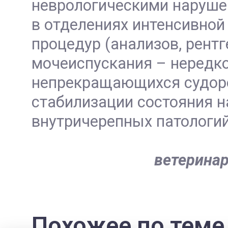
неврологическими наруше
в отделениях интенсивной
процедур (анализов, рентг
мочеиспускания – нередко
непрекращающихся судоро
стабилизации состояния 
внутричерепных патологий
ветерина
Похожее по теме.