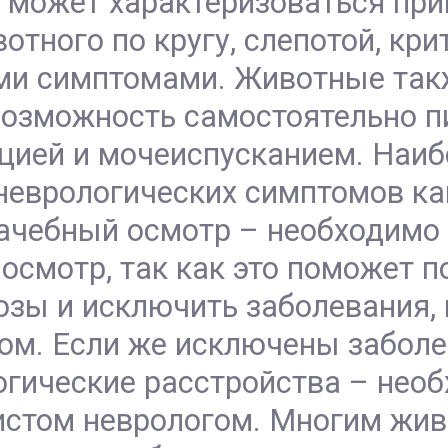
и может характеризоваться пр
отного по кругу, слепотой, к
ими симптомами. Животные так
возможность самостоятельно пи
цией и мочеиспусканием. Наиб
 неврологических симптомов к
ачебный осмотр – необходимо 
осмотр, так как это поможет п
зы и исключить заболевания, 
ом. Если же исключены забол
огические расстройства – нео
стом неврологом. Многим жи