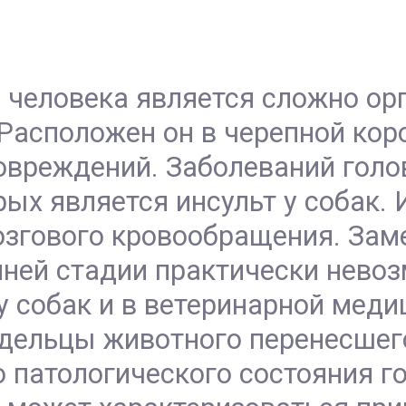
 человека является сложно о
Расположен он в черепной коро
овреждений. Заболеваний голо
ых является инсульт у собак. 
озгового кровообращения. Заме
нней стадии практически нево
у собак и в ветеринарной меди
адельцы животного перенесшег
 патологического состояния г