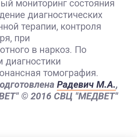
ый мониторинг состояния
едение диагностических
нной терапии, контроля
ря, при
тного в наркоз. По
м диагностики
зонансная томография.
подготовлена
Радевич М.А.
,
ВЕТ"
© 2016 СВЦ "МЕДВЕТ"