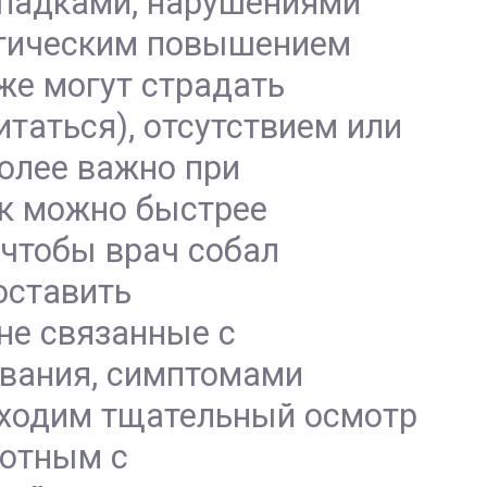
ипадками, нарушениями
ритическим повышением
же могут страдать
таться), отсутствием или
олее важно при
ак можно быстрее
чтобы врач собал
оставить
не связанные с
евания, симптомами
бходим тщательный осмотр
вотным с