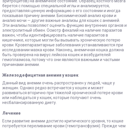
эритроцитов) на анемичное состояние. Образец костного мозга
берется с помощью специальной иглы и анализируется,
предоставляя ценную информацию о его состоянии и иногда
показывая причину анемии. Биохимический анализ крови и
анализ мочи — другие важные анализы для кошек с анемией.
Эти анализы позволяют оценить функцию внутренних органов и
электролитный обмен. Осмотр фекалий на наличие паразитов
важен, чтобы идентифицировать наличие паразитов в
кишечнике, которые могли бы вызывать хроническую потерю
крови. Кровепаразитарные заболевания устанавливаются при
исследовании мазка крови. Наконец, анемичная кошка должна
быть проверена на вирус лейкоза кошек и возбудителей
гемоплазмоза, потому что они являются важными и частыми
причинами анемии.
Железодефицитная анемия у кошек
Данный вид анемии очень распространен у людей, чаще у
женщин. Однако редко встречается у кошек и может
развиваться вторично при тяжелой хронической потере крови
или наблюдаться у кошек, которые получают очень
несбалансированную диету.
Лечение
Если развитие анемии достигло критического уровня, то кошке
потребуется переливание крови (гемотрансфузия). Прежде чем