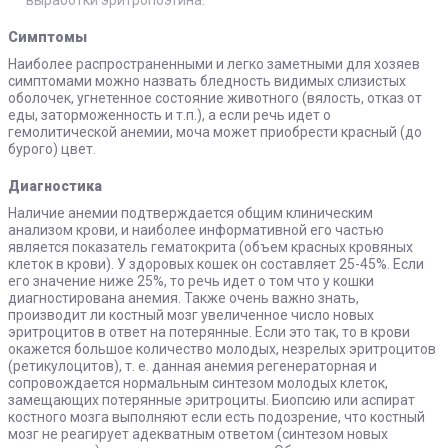
выработки эритропоэтина.
Симптомы
Наиболее распространенными и легко заметными для хозяев
симптомами можно назвать бледность видимых слизистых
оболочек, угнетенное состояние животного (вялость, отказ от
еды, заторможенность и т.п.), а если речь идет о
гемолитической анемии, моча может приобрести красный (до
бурого) цвет.
Диагностика
Наличие анемии подтверждается общим клиническим
анализом крови, и наиболее информативной его частью
является показатель гематокрита (объем красных кровяных
клеток в крови). У здоровых кошек он составляет 25-45%. Если
его значение ниже 25%, то речь идет о том что у кошки
диагностирована анемия. Также очень важно знать,
производит ли костный мозг увеличенное число новых
эритроцитов в ответ на потерянные. Если это так, то в крови
окажется большое количество молодых, незрелых эритроцитов
(ретикулоцитов), т. е. данная анемия регенераторная и
сопровождается нормальным синтезом молодых клеток,
замещающих потерянные эритроциты. Биопсию или аспират
костного мозга выполняют если есть подозрение, что костный
мозг не реагирует адекватным ответом (синтезом новых