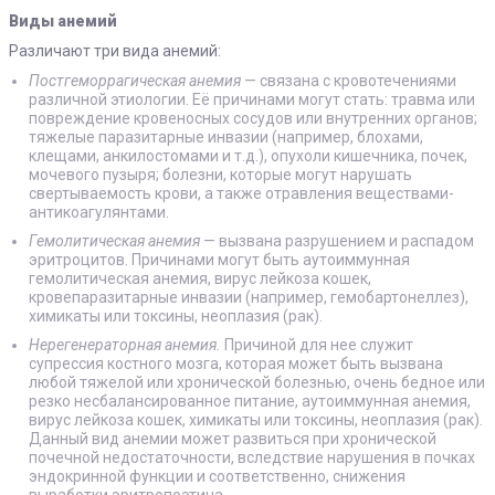
Виды анемий
Различают три вида анемий:
Постгеморрагическая анемия
— связана с кровотечениями
различной этиологии. Её причинами могут стать: травма или
повреждение кровеносных сосудов или внутренних органов;
тяжелые паразитарные инвазии (например, блохами,
клещами, анкилостомами и т.д.), опухоли кишечника, почек,
мочевого пузыря; болезни, которые могут нарушать
свертываемость крови, а также отравления веществами-
антикоагулянтами.
Гемолитическая анемия
— вызвана разрушением и распадом
эритроцитов. Причинами могут быть аутоиммунная
гемолитическая анемия, вирус лейкоза кошек,
кровепаразитарные инвазии (например, гемобартонеллез),
химикаты или токсины, неоплазия (рак).
Нерегенераторная анемия.
Причиной для нее служит
супрессия костного мозга, которая может быть вызвана
любой тяжелой или хронической болезнью, очень бедное или
резко несбалансированное питание, аутоиммунная анемия,
вирус лейкоза кошек, химикаты или токсины, неоплазия (рак).
Данный вид анемии может развиться при хронической
почечной недостаточности, вследствие нарушения в почках
эндокринной функции и соответственно, снижения