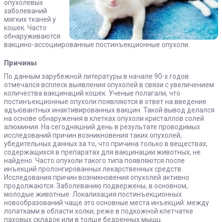
опухолевых
заболеваний
мягких тканей у
кошек. Часто
обнаруживаются
вакцино-ассоциированные постинъекционные опухоли.
Причины
По данным зарубежной литературы в начале 90-х годов
отмечался всплеск выявления опухолей в связи с увеличением
количества вакцинаций кошек. Ученые полагали, что
постинъекционные опухоли появляются в ответ на введение
адъювантных инактивированных вакцин. Такой вывод делался
на основе обнаружения в клетках опухоли кристаллов солей
алюминия. На сегодняшний день в результате проводимых
исследований причин возникновения таких опухолей,
убедительных данных за то, что причина только в веществах,
содержащихся в препаратах для вакцинации животных, не
найдено. Часто опухоли такого типа появляются после
инъекций пролонгированных лекарственных средств.
Исследования причин возникновения опухолей активно
продолжаются. Заболеванию подвержены, в основном,
молодые животные. Локализация постинъекционных
новообразований чаще это основные места инъекций: между
лопатками в области холки, реже в подкожной клетчатке
паховых складок или в толще бедренных мышц.