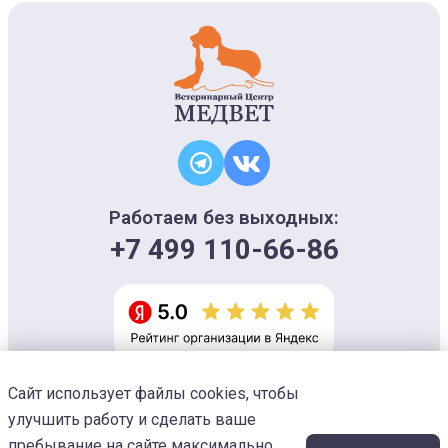
Работаем без выходных:
+7 499 110-66-86
Сайт использует файлы cookies, чтобы
Информация на сайте носит ознакомительный характер и не является
офертой, не может использоваться для постановки диагноза и плана
улучшить работу и сделать ваше
лечения
Изображения предоставлены
Designed by Freepik
пребывание на сайте максимально