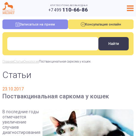
КРУГЛОСУТОЧНО, БЕЗ ВЫХОДНЫХ
110-66-86
+7 499
Записаться на прием
Консультация онлайн
Главная
Статьи
Онкология
Поствакцинальная саркома у кошек
Статьи
23.10.2017
Поствакцинальная саркома у кошек
В последние годы
отмечается
увеличение
случаев
диагностирования