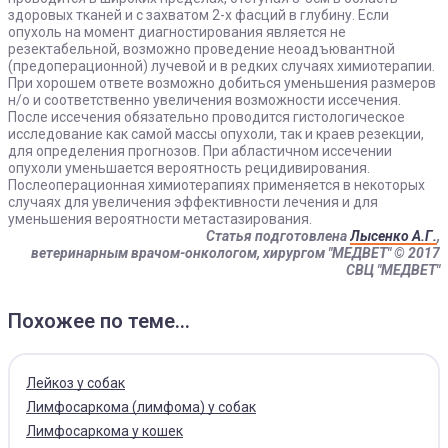
здоровых тканей и с захватом 2-х фасций в глубину. Если
опухоль на момент диагностирования является не
резектабельной, возможно проведение неоадъювантной
(предоперационной) лучевой и в редких случаях химиотерапии.
При хорошем ответе возможно добиться уменьшения размеров
н/о и соответственно увеличения возможности иссечения.
После иссечения обязательно проводится гистологическое
исследование как самой массы опухоли, так и краев резекции,
для определения прогнозов. При абластичном иссечении
опухоли уменьшается вероятность рецидивирования.
Послеоперационная химиотерапиях применяется в некоторых
случаях для увеличения эффективности лечения и для
уменьшения вероятности метастазирования.
Статья подготовлена
Лысенко А.Г.
,
ветеринарным врачом-онкологом, хирургом "МЕДВЕТ"
© 2017
СВЦ "МЕДВЕТ"
Похожее по теме...
Лейкоз у собак
Лимфосаркома (лимфома) у собак
Лимфосаркома у кошек