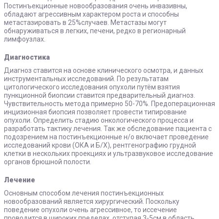
Постинъекционные новообразования очень инвазивны,
обладают агрессивным характером роста и способны
метастазировать в 25%случаев. Метастазы могут
обнаруживаться в легких, печени, редко в регионарный
лимфоузлах.
Диагностика
Диагноз ставится на основе клинического осмотра, и данных
инструментальных исследований. По результатам
цитологического исследования опухоли путём взятия
пункционной биопсии ставится предварительный диагноз.
Чувствительность метода примерно 50-70%. Предоперационная
инцизионная биопсия позволяет провести типирование
опухоли. Определить стадию онкологического процесса и
разработать тактику лечения. Так же обследование пациента с
подозрением на постинъекционные н/о включает проведение
исследований крови (ОКА и Б/Х), рентгенографию грудной
клетки в нескольких проекциях и ультразвуковое исследование
органов брюшной полости.
Лечение
Основным способом лечения постинъекционных
новообразований является хирургический. Поскольку
поведение опухоли очень агрессивное, то иссечение
проводится в широких пределах, отступая 3-5см в область