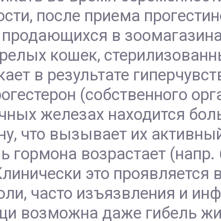
сти, после приема прогестин
продающихся в зоомагазинах 
релых кошек, стерилизованны
ает в результате гиперчувст
огестерон (собственного ор
очных железах находится бол
ну, что вызывает их активный
нь гормона возрастает (напр.
линически это проявляется в
боли, часто изъязвления и ин
щи возможна даже гибель жи