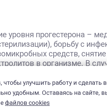
ие уровня прогестерона – ме
стерилизации), борьбу с инф
вомикробных средств, снятие
тролитов в организме. В слу
бегать к удалению пораженн
Статья подг
, чтобы улучшить работу и сделать 
чом-эндокринологом «МЕДВЕ
ьно удобным. Оставаясь на сайте, в
ие
файлов cookies