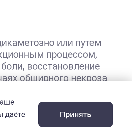
дикаметозно или путем
екционным процессом,
 боли, восстановление
чаях обширного некроза
ых молочных желез.
отовлена
Кусенковой Н.Ю.
,
ваше
Т»
© 2014 СВЦ «МЕДВЕТ»
Принять
ы даёте