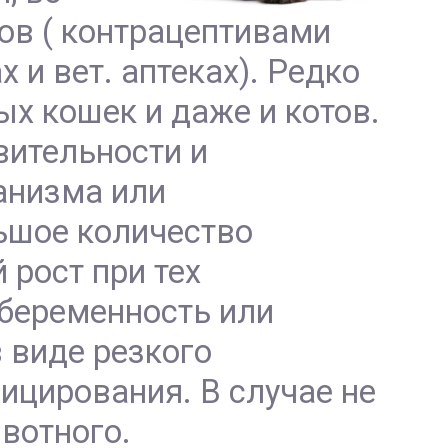
ов ( контрацептивами
и вет. аптеках). Редко
х кошек и даже и котов.
вительности и
ганизма или
ьшое количество
 рост при тех
 беременность или
 виде резкого
фицирования. В случае не
вотного.