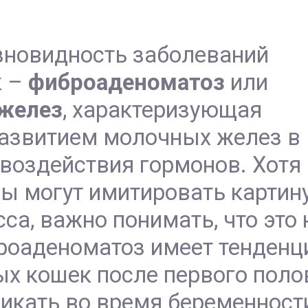
зновидность заболеваний
к –
фиброаденоматоз
или
 желез
, характеризующая
звитием молочных желез в
 воздействия гормонов. Хотя
ы могут имитировать картин
са, важно понимать, что это 
роаденоматоз имеет тенденц
х кошек после первого поло
икать во время беременности