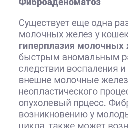
Фиброаденоматоз
Существует еще одна ра
молочных желез у коше
гиперплазия молочных
быстрым аномальным ра
следствии воспаления и
внешне молочные желез
неопластического процес
опухолевый прцесс. Фиб
возникновению у молоды
цикла, также может возн