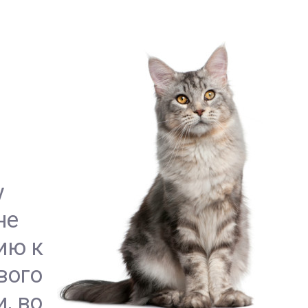
у
не
ию к
вого
, во