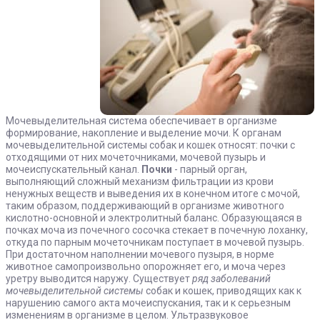
Мочевыделительная система обеспечивает в организме
формирование, накопление и выделение мочи. К органам
мочевыделительной системы собак и кошек относят: почки с
отходящими от них мочеточниками, мочевой пузырь и
мочеиспускательный канал.
Почки
- парный орган,
выполняющий сложный механизм фильтрации из крови
ненужных веществ и выведения их в конечном итоге с мочой,
таким образом, поддерживающий в организме животного
кислотно-основной и электролитный баланс. Образующаяся в
почках моча из почечного сосочка стекает в почечную лоханку,
откуда по парным мочеточникам поступает в мочевой пузырь.
При достаточном наполнении мочевого пузыря, в норме
животное самопроизвольно опорожняет его, и моча через
уретру выводится наружу. Существует
ряд заболеваний
мочевыделительной системы
собак и кошек, приводящих как к
нарушению самого акта мочеиспускания, так и к серьезным
изменениям в организме в целом. Ультразвуковое