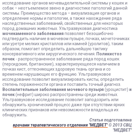
исследование органов мочевыделительной системы у кошек и
собак – неотъемлемое звено в диагностике патологий данной
системы. Преимущество метода – визуализация органов и
определение нормы и патологии, а также нахождение ряда
наследственных заболеваний, свойственных для некоторых
пород домашних животных. Ультразвуковая диагностика
мочекаменного заболевания
позволяет безошибочно
подтвердить наличие в мочевом пузыре, почках, мочеточниках
или уретре мелких кристаллов или камней (уролитов), таким
образом, помогает определить дальнейшую тактику
консервативного или хирургического лечения.
Поликистоз
почек
- распространенное заболевание ряда пород кошек
(персидские, британские), характеризующееся наличием в
почках кист, оттесняющих здоровую ткань органа и со
временем нарушающих его функцию. Ультразвуковое
исследование позволит визуализировать кисты, определить
степень пораженности органа и поставить точный диагноз.
Воспалительные заболевания мочевого пузыря
(уроцистит)
и
почек
(нефрит) широко распространены среди животных.
Ультразвуковое исследование позволит заподозрить или
обнаружить хронический процесс даже при отсутствии ярких
клинических признаков или невозможности владельца их
обнаружить.
Статья подготовлена
врачами терапевтического отделения "МЕДВЕТ"
© 2013 СВЦ
"МЕДВЕТ"