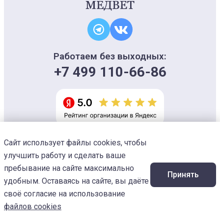
Работаем без выходных:
+7 499 110-66-86
Сайт использует файлы cookies, чтобы
Информация на сайте носит ознакомительный характер и не является
офертой, не может использоваться для постановки диагноза и плана
улучшить работу и сделать ваше
лечения
Изображения предоставлены
Designed by Freepik
пребывание на сайте максимально
Принять
© 2026 Ветеринарный центр «МЕДВЕТ»
удобным. Оставаясь на сайте, вы даёте
своё согласие на использование
файлов cookies
Услуги
Наши