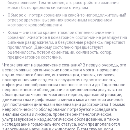
безуспешными. Тем не менее, это расстройство сознания
может быть прервано сильным стимулом.
Обморок
–потеря сознания на какой-то непродолжительный
отрезок времени, вызванная временным нарушением
мозгового кровообращения.
Кома
– считается крайне тяжелой степенью снижения
сознания. Животное в коматозном состоянии не реагирует на
сильные раздражители, а безусловные рефлексы перестают
проявляться. Данному состоянию предшествуют
оцепенелость, потеря ориентации, сонливость, сопор,
предкоматозное состояние.
Что же влияет на выключение сознания? В первую очередь, это
всевозможные органические поражения мозга - нарушение
водно-солевого баланса, интоксикация, травмы, гипоксия,
полиорганная или сердечно-сосудистая недостаточность,
инфекции, новообразования головного мозга и др. Тщательное
неврологическое обследование с привлечением результатов
обследования черепно-мозговых нервов, зрачковой реакции,
движения глаз и рефлексов спинного мозга является основой
для постановки диагноза и локализации расстройства. Помимо
неврологического обследования потребуется исследовать
анализы крови и ликвора, провести рентгенологическое,
ультразвуковое и кардиологическое обследование, а также
исследование гормонального статуса, если предполагаются
эндокринные нарушения у животного. В том случае, если