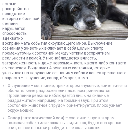
острые
расстройства,
вследствие
которых в большой
степени
нарушается
способность
адекватно
воспринимать события окружающего мира. Выключение
сознания у животных включает в себя целый спектр
промежуточных состояний между четким восприятием
реальности и комой. У них наблюдается вялость,
заторможенность и даже невозможность какого-либо контакта
с человеком. Выделяют 4 основных состояния, которые
указывают на нарушение сознания у собак и кошек преклонного
возраста – оглушение, сопор, обморок, кома.
Оглушение
– состояние, при котором звуковые, зрительные и
обонятельные раздражители плохо воспринимаются.
Проявление реакции наблюдается лишь на сильные
раздражители, например, на громкий звук. При этом
состоянии животное с трудом ориентируется, плохо узнает
окружающих.
Сопор (патологический сон)
– состояние, при котором
пожилая собака или кошка выглядит так, будто она крепко
спит, но все попытки разбудить ее оказываются