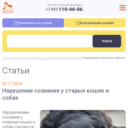
КРУГЛОСУТОЧНО, БЕЗ ВЫХОДНЫХ
110-66-86
+7 499
Записаться на прием
Консультация онлайн
Главная
Статьи
Статьи и гайды по ветеринарной неврологии
Нарушение сознания у старых ко
Статьи
05.11.2014
Нарушение сознания у старых кошек и
собак
Нарушениями
сознания у
пожилых кошек и
собак считаются