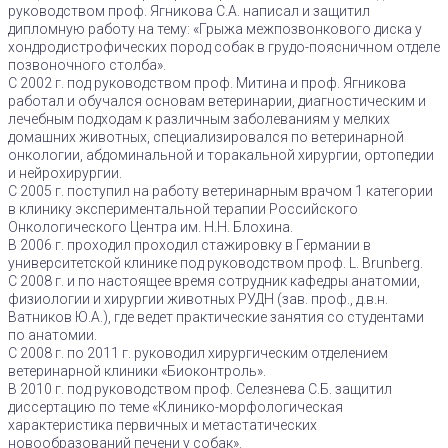
руководством проф. Ягникова С.А. написал и защитил
дипломную работу на тему: «Грыжа межпозвонкового диска у
хондродистрофических пород собак в грудо-поясничном отделе
позвоночного столба».
С 2002 г. под руководством проф. Митина и проф. Ягникова
работал и обучался основам ветеринарии, диагностическим и
лечебным подходам к различным заболеваниям у мелких
домашних животных, специализировался по ветеринарной
онкологии, абдоминальной и торакальной хирургии, ортопедии
и нейрохирургии.
С 2005 г. поступил на работу ветеринарным врачом 1 категории
в клинику экспериментальной терапии Российского
Онкологического Центра им. Н.Н. Блохина.
В 2006 г. проходил проходил стажировку в Германии в
университетской клинике под руководством проф. L. Brunberg.
С 2008 г. и по настоящее время сотрудник кафедры анатомии,
физиологии и хирургии животных РУДН (зав. проф., д.в.н.
Ватников Ю.А.), где ведет практические занятия со студентами
по анатомии.
С 2008 г. по 2011 г. руководил хирургическим отделением
ветеринарной клиники «Биоконтроль».
В 2010 г. под руководством проф. Селезнева С.Б. защитил
диссертацию по теме «Клинико-морфологическая
характеристика первичных и метастатических
новообразований печени у собак».