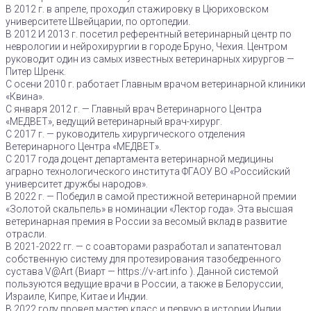
В 2012 г. в апреле, проходил стажировку в Цюриховском
университете Швейцарии, по ортопедии.
В 2012 И 2013 г. посетил референтный ветеринарный центр по
неврологии и нейрохирургии в городе Бруно, Чехия. Центром
руководит один из самых известных ветеринарных хирургов —
Питер Шренк.
С осени 2010 г. работает Главным врачом ветеринарной клиники
«Квина».
С января 2012 г. — Главный врач Ветеринарного Центра
«МЕДВЕТ», ведущий ветеринарный врач-хирург.
С 2017 г. — руководитель хирургического отделения
Ветеринарного Центра «МЕДВЕТ».
С 2017 года доцент департамента ветеринарной медицины
аграрно технологического института ФГАОУ ВО «Российский
университет дружбы народов».
В 2022 г. — Победил в самой престижной ветеринарной премии
«Золотой скальпель» в номинации «Лектор года». Эта высшая
ветеринарная премия в России за весомый вклад в развитие
отрасли.
В 2021-2022 гг. — с соавторами разработал и запатентовал
собственную систему для протезирования тазобедренного
сустава V@Art (Виарт — https://v-art.info ). Данной системой
пользуются ведущие врачи в России, а также в Белоруссии,
Израиле, Кипре, Китае и Индии.
В 2022 году провел мастер класс и первую в истории Индии