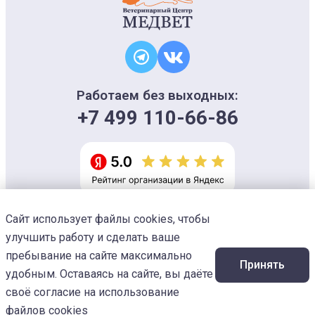
Работаем без выходных:
+7 499 110-66-86
Сайт использует файлы cookies, чтобы
Информация на сайте носит ознакомительный характер и не является
офертой, не может использоваться для постановки диагноза и плана
улучшить работу и сделать ваше
лечения
Изображения предоставлены
Designed by Freepik
пребывание на сайте максимально
Принять
© 2026 Ветеринарный центр «МЕДВЕТ»
удобным. Оставаясь на сайте, вы даёте
своё согласие на использование
файлов cookies