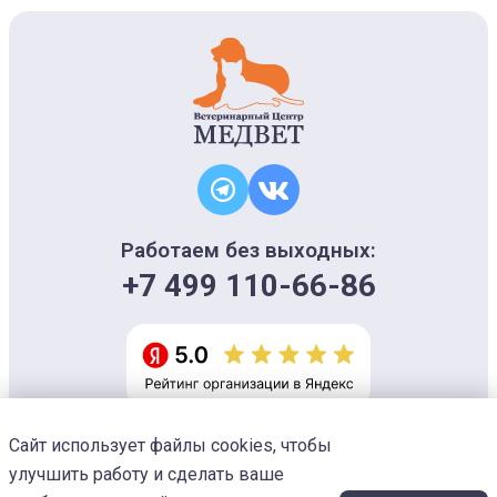
Работаем без выходных:
+7 499 110-66-86
Сайт использует файлы cookies, чтобы
Информация на сайте носит ознакомительный характер и не является
офертой, не может использоваться для постановки диагноза и плана
улучшить работу и сделать ваше
лечения
Изображения предоставлены
Designed by Freepik