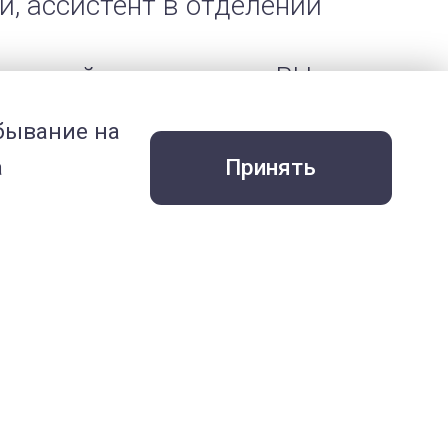
и, ассистент в отделении
зуальной диагностики ВЦ
ебывание на
ДВЕТ» в клинике на ул.
а
Принять
ностики ветеринарной