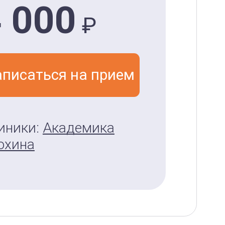
 000
₽
аписаться на прием
иники:
Академика
охина