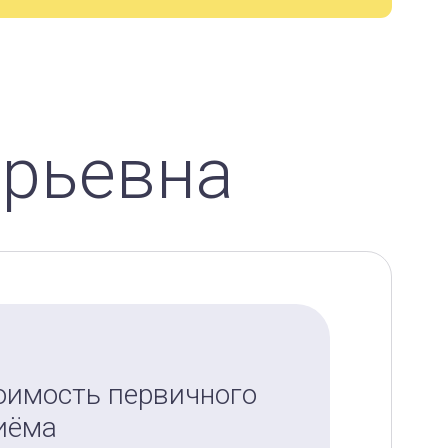
ерьевна
оимость первичного
иёма