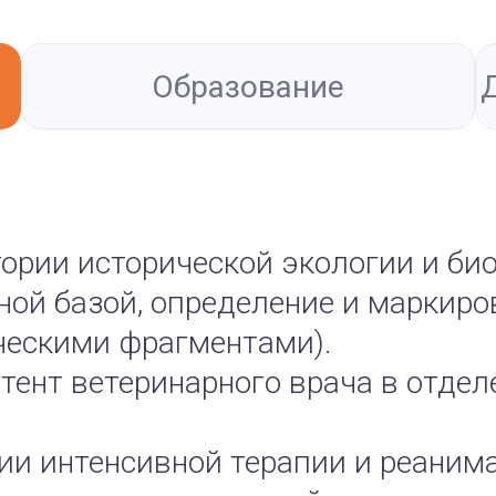
Образование
тории исторической экологии и б
тной базой, определение и маркир
ческими фрагментами).
стент ветеринарного врача в отде
ении интенсивной терапии и реани