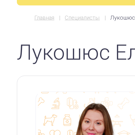
Главная
Специалисты
Лукошюс 
Лукошюс Ел