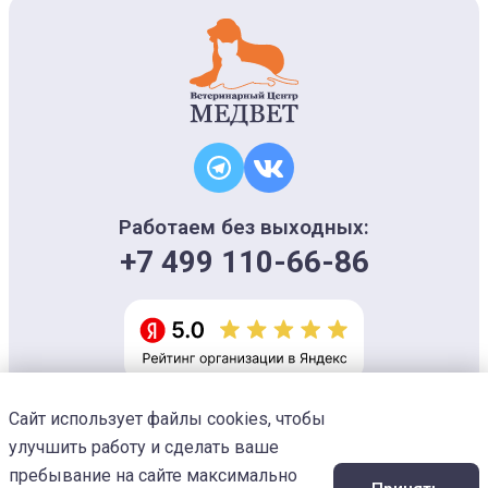
Работаем без выходных:
+7 499 110-66-86
Сайт использует файлы cookies, чтобы
Информация на сайте носит ознакомительный характер и не является
офертой, не может использоваться для постановки диагноза и плана
улучшить работу и сделать ваше
лечения
Изображения предоставлены
Designed by Freepik
пребывание на сайте максимально