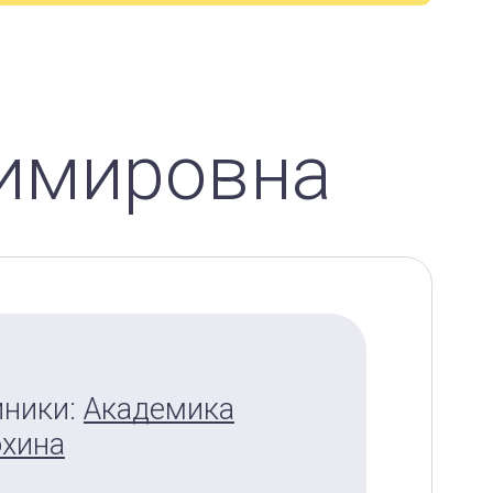
димировна
иники:
Академика
охина