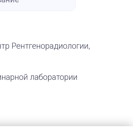
нтр Рентгенорадиологии,
ринарной лаборатории