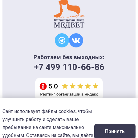
Работаем без выходных:
+7 499 110-66-86
Сайт использует файлы cookies, чтобы
Информация на сайте носит ознакомительный характер и не является
офертой, не может использоваться для постановки диагноза и плана
улучшить работу и сделать ваше
лечения
Изображения предоставлены
Designed by Freepik
пребывание на сайте максимально
Принять
© 2026 Ветеринарный центр «МЕДВЕТ»
удобным. Оставаясь на сайте, вы даёте