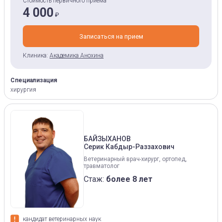
Стоимость первичного приёма
4 000
₽
Записаться на прием
Клиника:
Академика Анохина
Специализация
хирургия
БАЙЗЫХАНОВ
Серик Кабдыр-Раззахович
Ветеринарный врач-хирург, ортопед,
травматолог
Стаж:
более 8 лет
кандидат ветеринарных наук