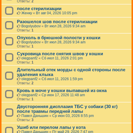
Ответы:
2
после стерилизации
Женку
«
Вт авг 04, 2026 10:05 pm
Разошелся шов после стерилизации
Bogolyubov
«
Вт июл 28, 2026 9:34 am
Ответы:
1
Опухоль в брюшной полости у кошки
Bogolyubov
«
Вт июл 28, 2026 9:34 am
Ответы:
1
Сукровица после снятия швов у кошки
olegpanf2
«
Сб июл 11, 2026 2:01 pm
Ответы:
1
Длительный отек морды с одной стороны после
удаления клыка
olegpanf2
«
Сб июл 11, 2026 1:59 pm
Ответы:
2
Кровь в моче у кошки выпавшей из окна
olegpanf2
«
Ср июн 17, 2026 11:48 am
Ответы:
1
Двусторонняя дисплазия ТБС у собаки (30 кг)
после травмы передней лапы
Павел Даньшин
«
Ср июн 03, 2026 8:55 pm
Ответы:
3
Ушиб или перелом лапы у кота
Павел Даньшин
«
Пт май 29, 2026 7:47 pm