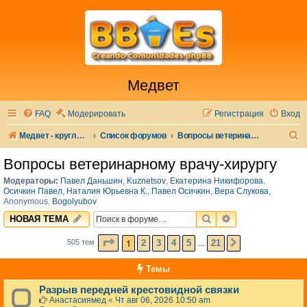
Медвет
FAQ
Модерировать
Регистрация
Вход
П
Медвет - круглосуточная ветеринарная клиника в Москве
Список форумов
Вопросы ветеринарному врачу-хирургу
о
Вопросы ветеринарному врачу-хирургу
и
Модераторы:
Павел Даньшин
,
Kuznetsov
,
Екатерина Никифорова
,
с
Осичкин Павел
,
Наталия Юрьевна К.
,
Павел Осичкин
,
Вера Слукова
,
Anonymous
,
Bogolyubov
к
ПОИСК
РАСШИРЕННЫЙ 
НОВАЯ ТЕМА
СТРАНИЦА
1
ИЗ
21
1
2
3
4
5
21
505 тем
СЛЕД.
…
Темы
Разрыв передней крестовидной связки
Анастасиямед
«
Чт авг 06, 2026 10:50 am