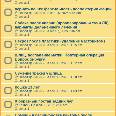
Ответы:
1
вернуть кошке фертильность после стерилизации
Павел Даньшин
«
Вс ноя 16, 2025 9:46 pm
Ответы:
1
Собака после аварии (прооперированы таз и ЛК),
варианты дальнейшего лечения
Павел Даньшин
«
Вт окт 07, 2025 6:36 pm
Ответы:
1
Некроз после пластики (удаление мастоцитом)
Павел Даньшин
«
Вт сен 30, 2025 11:15 am
Ответы:
1
Шпиц, воспаление матки. Повторная операция.
Вопрос хирургу.
Павел Даньшин
«
Вт сен 30, 2025 11:12 am
Ответы:
1
Сужение трахеи у шпица
Павел Даньшин
«
Вт сен 30, 2025 11:10 am
Ответы:
1
Кошке 13 лет
Павел Даньшин
«
Вт сен 30, 2025 11:03 am
Ответы:
1
Х образный постав задних лап
Kalibri
«
Ср июл 30, 2025 2:08 am
Ответы:
1
Помощь в расшифровке рентгена после