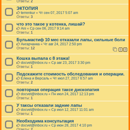
Ответы:
2
ЭКТОПИЯ
terrenkur
«
Чт сен 07, 2017 5:07 am
Ответы:
3
что это такое у котенка, лишай?
Ani
«
Ср сен 06, 2017 9:14 am
Ответы:
1
Бульмастиф 10 мес отказали лапы, сильные боли
Ангарчанка
«
Чт авг 24, 2017 2:50 pm
Ответы:
12
1
2
Кошка выпала с 8 этажа!
docvet@inbox.ru
«
Ср авг 23, 2017 3:30 pm
Ответы:
1
Подскажите стоимость обследования и операции.
Елена и Версаль
«
Чт июл 27, 2017 6:57 am
Ответы:
2
повторная операция таксе дископатия
docvet@inbox.ru
«
Пн июл 24, 2017 12:13 pm
Ответы:
1
У таксы отказали задние лапы
docvet@inbox.ru
«
Ср июл 12, 2017 11:01 am
Ответы:
1
Необходима консультация
docvet@inbox.ru
«
Ср июн 28, 2017 4:10 pm
Ответы:
2