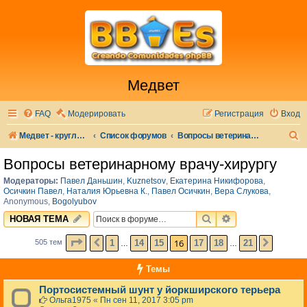
Медвет
FAQ
Модерировать
Регистрация
Вход
П
Медвет - круглосуточная ветеринарная клиника в Москве
Список форумов
Вопросы ветеринарному врачу-хирургу
о
Вопросы ветеринарному врачу-хирургу
и
Модераторы:
Павел Даньшин
,
Kuznetsov
,
Екатерина Никифорова
,
с
Осичкин Павел
,
Наталия Юрьевна К.
,
Павел Осичкин
,
Вера Слукова
,
Anonymous
,
Bogolyubov
к
ПОИСК
РАСШИРЕННЫЙ 
НОВАЯ ТЕМА
СТРАНИЦА
16
ИЗ
21
16
1
14
15
17
18
21
505 тем
ПРЕД.
СЛЕД.
…
…
Темы
Портосистемный шунт у йоркширского терьера
Ольга1975
«
Пн сен 11, 2017 3:05 pm