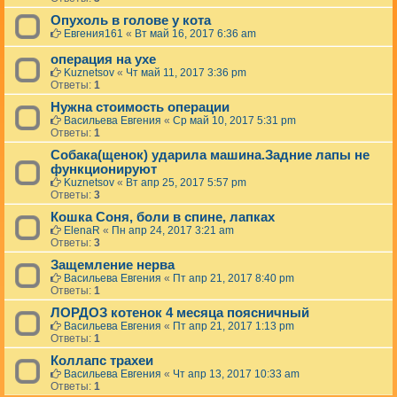
Опухоль в голове у кота
Евгения161
«
Вт май 16, 2017 6:36 am
операция на ухе
Kuznetsov
«
Чт май 11, 2017 3:36 pm
Ответы:
1
Нужна стоимость операции
Васильева Евгения
«
Ср май 10, 2017 5:31 pm
Ответы:
1
Собака(щенок) ударила машина.Задние лапы не
функционируют
Kuznetsov
«
Вт апр 25, 2017 5:57 pm
Ответы:
3
Кошка Соня, боли в спине, лапках
ElenaR
«
Пн апр 24, 2017 3:21 am
Ответы:
3
Защемление нерва
Васильева Евгения
«
Пт апр 21, 2017 8:40 pm
Ответы:
1
ЛОРДОЗ котенок 4 месяца поясничный
Васильева Евгения
«
Пт апр 21, 2017 1:13 pm
Ответы:
1
Коллапс трахеи
Васильева Евгения
«
Чт апр 13, 2017 10:33 am
Ответы:
1