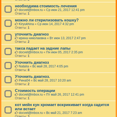
необходима стоимость лечения
docvet@inbox.ru
«
Ср июн 21, 2017 12:41 pm
Ответы:
1
можно ли стерилизовать кошку?
Kiryukhina
«
Ср июн 14, 2017 4:32 pm
Ответы:
1
уточнить диагноз
ирина николаевна
«
Вт июн 13, 2017 2:47 pm
Ответы:
2
такса падает на задние лапы
docvet@inbox.ru
«
Пн июн 05, 2017 2:35 pm
Ответы:
1
Уточнить диагноз
Natalia
«
Вс май 28, 2017 4:05 pm
Ответы:
8
Уточнить диагноз.
Рина04
«
Вс май 28, 2017 10:20 am
Ответы:
2
Стоимость операции
docvet@inbox.ru
«
Пт май 26, 2017 12:41 pm
Ответы:
1
кот мейн кун хромает вскрикивает когда садится
или встает
docvet@inbox.ru
«
Вс май 21, 2017 7:23 am
Ответы:
3