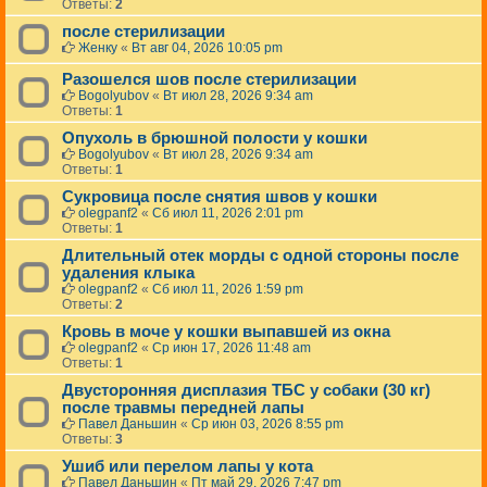
Ответы:
2
после стерилизации
Женку
«
Вт авг 04, 2026 10:05 pm
Разошелся шов после стерилизации
Bogolyubov
«
Вт июл 28, 2026 9:34 am
Ответы:
1
Опухоль в брюшной полости у кошки
Bogolyubov
«
Вт июл 28, 2026 9:34 am
Ответы:
1
Сукровица после снятия швов у кошки
olegpanf2
«
Сб июл 11, 2026 2:01 pm
Ответы:
1
Длительный отек морды с одной стороны после
удаления клыка
olegpanf2
«
Сб июл 11, 2026 1:59 pm
Ответы:
2
Кровь в моче у кошки выпавшей из окна
olegpanf2
«
Ср июн 17, 2026 11:48 am
Ответы:
1
Двусторонняя дисплазия ТБС у собаки (30 кг)
после травмы передней лапы
Павел Даньшин
«
Ср июн 03, 2026 8:55 pm
Ответы:
3
Ушиб или перелом лапы у кота
Павел Даньшин
«
Пт май 29, 2026 7:47 pm