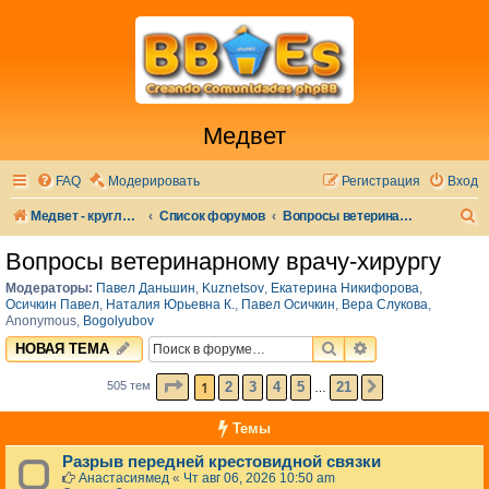
Медвет
FAQ
Модерировать
Регистрация
Вход
П
Медвет - круглосуточная ветеринарная клиника в Москве
Список форумов
Вопросы ветеринарному врачу-хирургу
о
Вопросы ветеринарному врачу-хирургу
и
Модераторы:
Павел Даньшин
,
Kuznetsov
,
Екатерина Никифорова
,
с
Осичкин Павел
,
Наталия Юрьевна К.
,
Павел Осичкин
,
Вера Слукова
,
Anonymous
,
Bogolyubov
к
ПОИСК
РАСШИРЕННЫЙ 
НОВАЯ ТЕМА
СТРАНИЦА
1
ИЗ
21
1
2
3
4
5
21
505 тем
СЛЕД.
…
Темы
Разрыв передней крестовидной связки
Анастасиямед
«
Чт авг 06, 2026 10:50 am