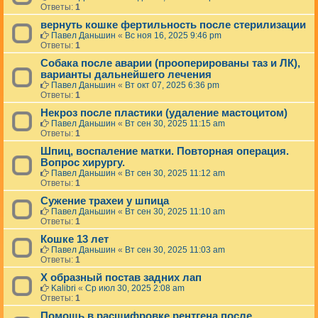
Ответы:
1
вернуть кошке фертильность после стерилизации
Павел Даньшин
«
Вс ноя 16, 2025 9:46 pm
Ответы:
1
Собака после аварии (прооперированы таз и ЛК),
варианты дальнейшего лечения
Павел Даньшин
«
Вт окт 07, 2025 6:36 pm
Ответы:
1
Некроз после пластики (удаление мастоцитом)
Павел Даньшин
«
Вт сен 30, 2025 11:15 am
Ответы:
1
Шпиц, воспаление матки. Повторная операция.
Вопрос хирургу.
Павел Даньшин
«
Вт сен 30, 2025 11:12 am
Ответы:
1
Сужение трахеи у шпица
Павел Даньшин
«
Вт сен 30, 2025 11:10 am
Ответы:
1
Кошке 13 лет
Павел Даньшин
«
Вт сен 30, 2025 11:03 am
Ответы:
1
Х образный постав задних лап
Kalibri
«
Ср июл 30, 2025 2:08 am
Ответы:
1
Помощь в расшифровке рентгена после