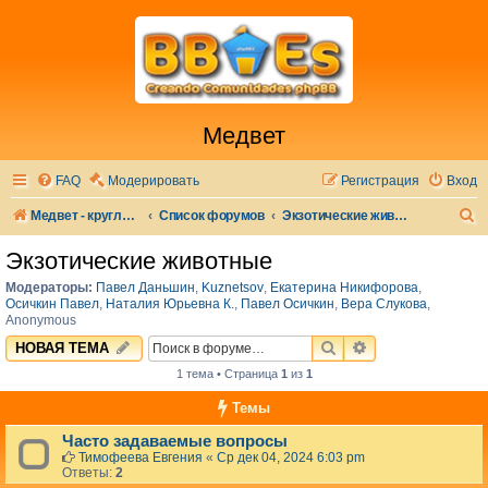
Медвет
FAQ
Модерировать
Регистрация
Вход
П
Медвет - круглосуточная ветеринарная клиника в Москве
Список форумов
Экзотические животные
о
Экзотические животные
и
Модераторы:
Павел Даньшин
,
Kuznetsov
,
Екатерина Никифорова
,
с
Осичкин Павел
,
Наталия Юрьевна К.
,
Павел Осичкин
,
Вера Слукова
,
Anonymous
к
ПОИСК
РАСШИРЕННЫЙ 
НОВАЯ ТЕМА
1 тема • Страница
1
из
1
Темы
Часто задаваемые вопросы
Тимофеева Евгения
«
Ср дек 04, 2024 6:03 pm
Ответы:
2