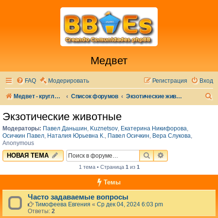
Медвет
FAQ
Модерировать
Регистрация
Вход
П
Медвет - круглосуточная ветеринарная клиника в Москве
Список форумов
Экзотические животные
о
Экзотические животные
и
Модераторы:
Павел Даньшин
,
Kuznetsov
,
Екатерина Никифорова
,
с
Осичкин Павел
,
Наталия Юрьевна К.
,
Павел Осичкин
,
Вера Слукова
,
Anonymous
к
ПОИСК
РАСШИРЕННЫЙ 
НОВАЯ ТЕМА
1 тема • Страница
1
из
1
Темы
Часто задаваемые вопросы
Тимофеева Евгения
«
Ср дек 04, 2024 6:03 pm
Ответы:
2