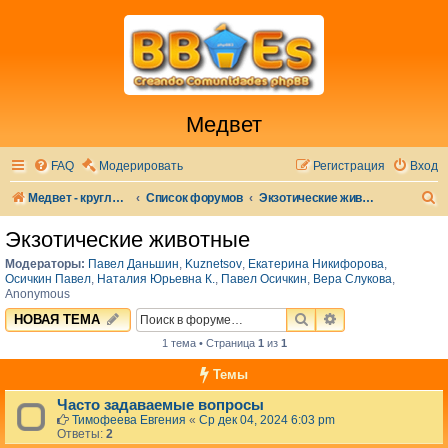
Медвет
FAQ
Модерировать
Регистрация
Вход
П
Медвет - круглосуточная ветеринарная клиника в Москве
Список форумов
Экзотические животные
о
Экзотические животные
и
Модераторы:
Павел Даньшин
,
Kuznetsov
,
Екатерина Никифорова
,
с
Осичкин Павел
,
Наталия Юрьевна К.
,
Павел Осичкин
,
Вера Слукова
,
Anonymous
к
ПОИСК
РАСШИРЕННЫЙ 
НОВАЯ ТЕМА
1 тема • Страница
1
из
1
Темы
Часто задаваемые вопросы
Тимофеева Евгения
«
Ср дек 04, 2024 6:03 pm
Ответы:
2