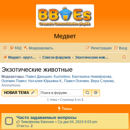
Медвет
FAQ
Модерировать
Регистрация
Вход
П
Медвет - круглосуточная ветеринарная клиника в Москве
Список форумов
Экзотические животные
о
Экзотические животные
и
Модераторы:
Павел Даньшин
,
Kuznetsov
,
Екатерина Никифорова
,
с
Осичкин Павел
,
Наталия Юрьевна К.
,
Павел Осичкин
,
Вера Слукова
,
Anonymous
к
ПОИСК
РАСШИРЕННЫЙ 
НОВАЯ ТЕМА
1 тема • Страница
1
из
1
Темы
Часто задаваемые вопросы
Тимофеева Евгения
«
Ср дек 04, 2024 6:03 pm
Ответы:
2