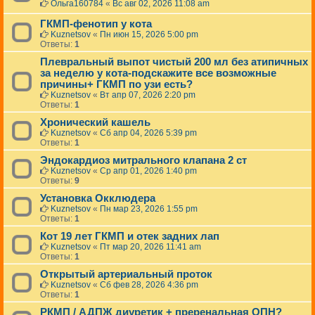
Ольга160784
«
Вс авг 02, 2026 11:08 am
ГКМП-фенотип у кота
Kuznetsov
«
Пн июн 15, 2026 5:00 pm
Ответы:
1
Плевральный выпот чистый 200 мл без атипичных
за неделю у кота-подскажите все возможные
причины+ ГКМП по узи есть?
Kuznetsov
«
Вт апр 07, 2026 2:20 pm
Ответы:
1
Хронический кашель
Kuznetsov
«
Сб апр 04, 2026 5:39 pm
Ответы:
1
Эндокардиоз митрального клапана 2 ст
Kuznetsov
«
Ср апр 01, 2026 1:40 pm
Ответы:
9
Установка Окклюдера
Kuznetsov
«
Пн мар 23, 2026 1:55 pm
Ответы:
1
Кот 19 лет ГКМП и отек задних лап
Kuznetsov
«
Пт мар 20, 2026 11:41 am
Ответы:
1
Открытый артериальный проток
Kuznetsov
«
Сб фев 28, 2026 4:36 pm
Ответы:
1
РКМП / АДПЖ диуретик + преренальная ОПН?