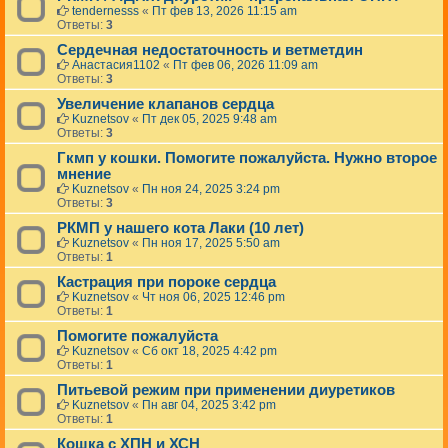
tendernesss
«
Пт фев 13, 2026 11:15 am
Ответы:
3
Сердечная недостаточность и ветметдин
Анастасия1102
«
Пт фев 06, 2026 11:09 am
Ответы:
3
Увеличение клапанов сердца
Kuznetsov
«
Пт дек 05, 2025 9:48 am
Ответы:
3
Гкмп у кошки. Помогите пожалуйста. Нужно второе
мнение
Kuznetsov
«
Пн ноя 24, 2025 3:24 pm
Ответы:
3
РКМП у нашего кота Лаки (10 лет)
Kuznetsov
«
Пн ноя 17, 2025 5:50 am
Ответы:
1
Кастрация при пороке сердца
Kuznetsov
«
Чт ноя 06, 2025 12:46 pm
Ответы:
1
Помогите пожалуйста
Kuznetsov
«
Сб окт 18, 2025 4:42 pm
Ответы:
1
Питьевой режим при применении диуретиков
Kuznetsov
«
Пн авг 04, 2025 3:42 pm
Ответы:
1
Кошка с ХПН и ХСН