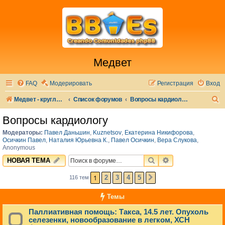
Медвет
FAQ
Модерировать
Регистрация
Вход
П
Медвет - круглосуточная ветеринарная клиника в Москве
Список форумов
Вопросы кардиологу
о
Вопросы кардиологу
и
Модераторы:
Павел Даньшин
,
Kuznetsov
,
Екатерина Никифорова
,
с
Осичкин Павел
,
Наталия Юрьевна К.
,
Павел Осичкин
,
Вера Слукова
,
Anonymous
к
ПОИСК
РАСШИРЕННЫЙ 
НОВАЯ ТЕМА
1
2
3
4
5
116 тем
СЛЕД.
Темы
Паллиативная помощь: Такса, 14.5 лет. Опухоль
селезенки, новообразование в легком, ХСН