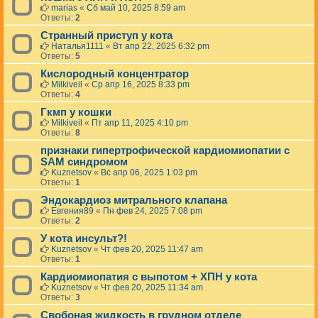
marias
«
Сб май 10, 2025 8:59 am
Ответы:
2
Странный приступ у кота
Наталья1111
«
Вт апр 22, 2025 6:32 pm
Ответы:
5
Кислородный концентратор
Milkiveil
«
Ср апр 16, 2025 8:33 pm
Ответы:
4
Гкмп у кошки
Milkiveil
«
Пт апр 11, 2025 4:10 pm
Ответы:
8
признаки гипертрофической кардиомиопатии с
SAM синдромом
Kuznetsov
«
Вс апр 06, 2025 1:03 pm
Ответы:
1
Эндокардиоз митрального клапана
Евгения89
«
Пн фев 24, 2025 7:08 pm
Ответы:
2
У кота инсульт?!
Kuznetsov
«
Чт фев 20, 2025 11:47 am
Ответы:
1
Кардиомиопатия с выпотом + ХПН у кота
Kuznetsov
«
Чт фев 20, 2025 11:34 am
Ответы:
3
Свобоная жидкость в грудном отделе