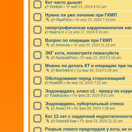
Кот часто дышит
Svetljak
»
Чт май 23, 2024 9:52 am
Нужно ли уже лечение при ГКМП
OlgaParis
»
Чт апр 25, 2024 7:14 pm
гипертрофическая кардиомиопатия как
Марта Н
»
Ср апр 17, 2024 8:10 pm
Вопрос по операции при ГКМП
Amnezia
»
Чт апр 04, 2024 11:10 pm
ЭКГ кота, посмотрите пожалуйста
Nastya&Pirat
»
Пт мар 22, 2024 5:18 pm
Можно ли делать КТ и операцию при та
BelchikKot
»
Ср мар 06, 2024 5:29 pm
Обследование перед стерилизацией
Kisa690
»
Вс мар 10, 2024 7:51 am
Эндокардиоз, класс с1 - прошу по корр
TutaBazuka
»
Пн фев 26, 2024 9:01 pm
Эндокардиоз, субортальный стеноз
Анна179
»
Вт фев 06, 2024 1:28 pm
Кот 13 лет с сердечной недостаточнос
Георгий Кам
»
Пт фев 23, 2024 11:33 am
Разрыв левого предсердия у кота, не 