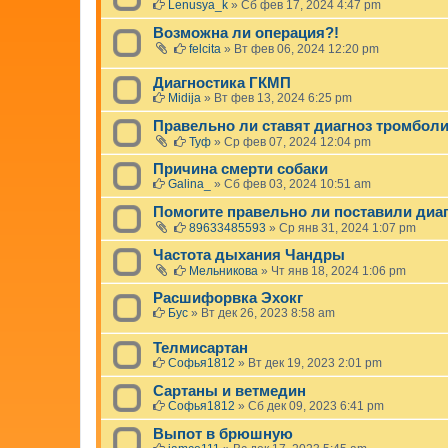
Lenusya_k
»
Сб фев 17, 2024 4:47 pm
Возможна ли операция?!
felcita
»
Вт фев 06, 2024 12:20 pm
Диагностика ГКМП
Midija
»
Вт фев 13, 2024 6:25 pm
Правельно ли ставят диагноз тромбол
Туф
»
Ср фев 07, 2024 12:04 pm
Причина смерти собаки
Galina_
»
Сб фев 03, 2024 10:51 am
Помогите правельно ли поставили диа
89633485593
»
Ср янв 31, 2024 1:07 pm
Частота дыхания Чандры
Мельникова
»
Чт янв 18, 2024 1:06 pm
Расшифорвка Эхокг
Бус
»
Вт дек 26, 2023 8:58 am
Телмисартан
Софья1812
»
Вт дек 19, 2023 2:01 pm
Сартаны и ветмедин
Софья1812
»
Сб дек 09, 2023 6:41 pm
Выпот в брюшную