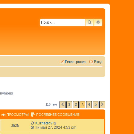
ПОИСК
РАСШИРЕННЫЙ 
Регистрация
Вход
nymous
3
1
2
4
5
116 тем
ПРЕД.
СЛЕД.
ПРОСМОТРЫ
ПОСЛЕДНЕЕ СООБЩЕНИЕ
Kuznetsov
3625
Пн май 27, 2024 4:53 pm