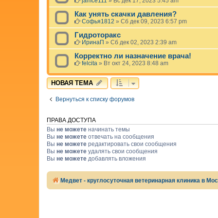
jamce111
»
Вс дек 17, 2023 5:45 am
Как унять скачки давления?
Софья1812
»
Сб дек 09, 2023 6:57 pm
Гидроторакс
ИринаП
»
Сб дек 02, 2023 2:39 am
Корректно ли назначение врача!
felcita
»
Вт окт 24, 2023 8:48 am
НОВАЯ ТЕМА
Вернуться к списку форумов
ПРАВА ДОСТУПА
Вы
не можете
начинать темы
Вы
не можете
отвечать на сообщения
Вы
не можете
редактировать свои сообщения
Вы
не можете
удалять свои сообщения
Вы
не можете
добавлять вложения
Медвет - круглосуточная ветеринарная клиника в Мо