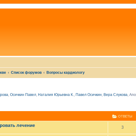
скве
Список форумов
Вопросы кардиологу
рова
,
Осичкин Павел
,
Наталия Юрьевна К.
,
Павел Осичкин
,
Вера Слукова
,
Ano
СШИРЕННЫЙ ПОИСК
ОТВЕТЫ
ровать лечение
3