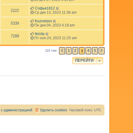
Софья1812
2222
Ср дек 13, 2023 11:36 am
Kuznetsov
5339
Пн дек 04, 2023 4:18 pm
felcita
7289
Пт ноя 24, 2023 11:25 am
3
1
2
4
5
116 тем
ПРЕД.
СЛЕД.
ПЕРЕЙТИ
 с администрацией
Удалить cookies
Часовой пояс:
UTC