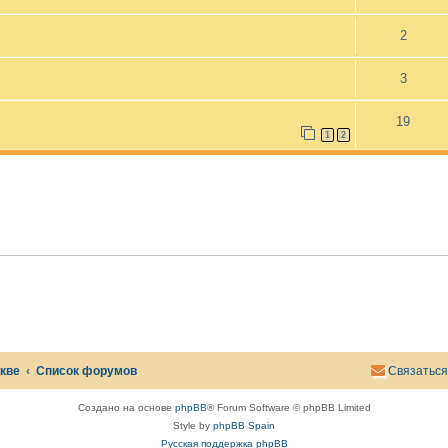
2
3
19
1
2
скве
Список форумов
Связаться
Создано на основе
phpBB
® Forum Software © phpBB Limited
Style by
phpBB Spain
Русская поддержка phpBB