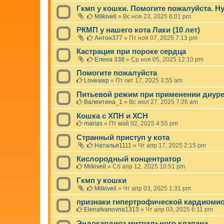
Гкмп у кошки. Помогите пожалуйста. Н
Milkiveil
»
Вс ноя 23, 2025 6:01 pm
РКМП у нашего кота Лаки (10 лет)
Антон377
»
Пт ноя 07, 2025 7:13 pm
Кастрация при пороке сердца
Елена 338
»
Ср ноя 05, 2025 12:10 pm
Помогите пожалуйста
Loveawp
»
Пт окт 17, 2025 3:55 am
Питьевой режим при применении диур
Валентина_1
»
Вс июл 27, 2025 7:26 am
Кошка с ХПН и ХСН
marias
»
Пт май 02, 2025 4:55 pm
Странный приступ у кота
Наталья1111
»
Чт апр 17, 2025 2:15 pm
Кислородный концентратор
Milkiveil
»
Сб апр 12, 2025 10:51 pm
Гкмп у кошки
Milkiveil
»
Чт апр 03, 2025 1:31 pm
признаки гипертрофической кардиоми
ElenaIvanovna1313
»
Чт апр 03, 2025 6:11 pm
Эндокардиоз митрального клапана