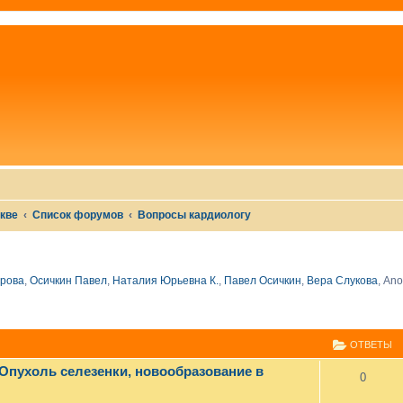
скве
Список форумов
Вопросы кардиологу
рова
,
Осичкин Павел
,
Наталия Юрьевна К.
,
Павел Осичкин
,
Вера Слукова
,
Ano
СШИРЕННЫЙ ПОИСК
ОТВЕТЫ
 Опухоль селезенки, новообразование в
0