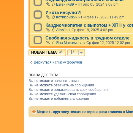
Евгения89
»
Пт апр 05, 2024 9:08 pm
У кота инсульт?!
Котик рыжик
»
Пн фев 17, 2025 11:49 pm
Кардиомиопатия с выпотом + ХПН у ко
AlissJa
»
Ср фев 19, 2025 4:02 pm
Свобоная жидкость в грудном отделе
Яна Максимова
»
Ср фев 12, 2025 12:02 pm
НОВАЯ ТЕМА
Вернуться к списку форумов
ПРАВА ДОСТУПА
Вы
не можете
начинать темы
Вы
не можете
отвечать на сообщения
Вы
не можете
редактировать свои сообщения
Вы
не можете
удалять свои сообщения
Вы
не можете
добавлять вложения
Медвет - круглосуточная ветеринарная клиника в Мо