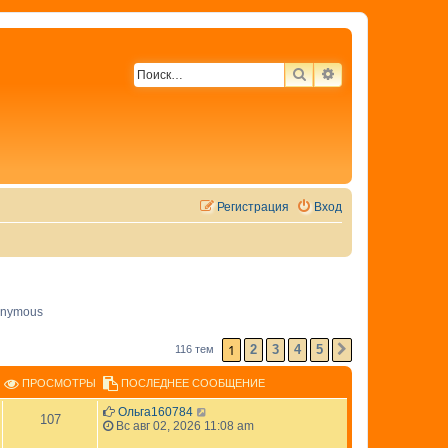
ПОИСК
РАСШИРЕННЫЙ 
Регистрация
Вход
nymous
1
2
3
4
5
116 тем
СЛЕД.
ПРОСМОТРЫ
ПОСЛЕДНЕЕ СООБЩЕНИЕ
Ольга160784
107
Вс авг 02, 2026 11:08 am