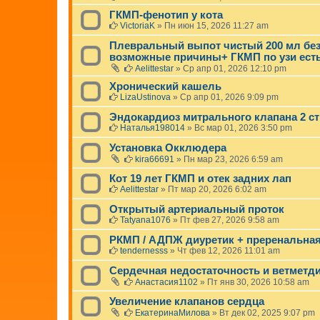
ГКМП-фенотип у кота
VictoriaK
»
Пн июн 15, 2026 11:27 am
Плевральный выпот чистый 200 мл без
возможные причины+ ГКМП по узи ест
Aelittestar
»
Ср апр 01, 2026 12:10 pm
Хронический кашель
LizaUstinova
»
Ср апр 01, 2026 9:09 pm
Эндокардиоз митрального клапана 2 ст
Наталья198014
»
Вс мар 01, 2026 3:50 pm
Установка Окклюдера
kira66691
»
Пн мар 23, 2026 6:59 am
Кот 19 лет ГКМП и отек задних лап
Aelittestar
»
Пт мар 20, 2026 6:02 am
Открытый артериальный проток
Tatyana1076
»
Пт фев 27, 2026 9:58 am
РКМП / АДПЖ диуретик + преренальна
tendernesss
»
Чт фев 12, 2026 11:01 am
Сердечная недостаточность и ветметд
Анастасия1102
»
Пт янв 30, 2026 10:58 am
Увеличение клапанов сердца
ЕкатеринаМилова
»
Вт дек 02, 2025 9:07 pm