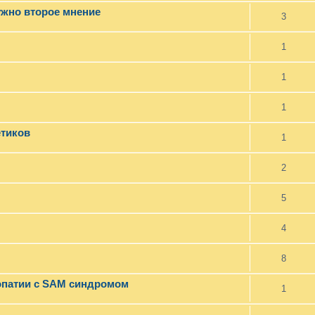
ужно второе мнение
3
1
1
1
етиков
1
2
5
4
8
опатии с SAM синдромом
1