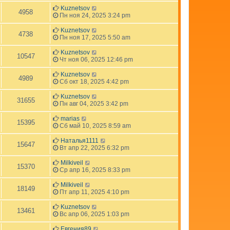
Kuznetsov
4958
Пн ноя 24, 2025 3:24 pm
Kuznetsov
4738
Пн ноя 17, 2025 5:50 am
Kuznetsov
10547
Чт ноя 06, 2025 12:46 pm
Kuznetsov
4989
Сб окт 18, 2025 4:42 pm
Kuznetsov
31655
Пн авг 04, 2025 3:42 pm
marias
15395
Сб май 10, 2025 8:59 am
Наталья1111
15647
Вт апр 22, 2025 6:32 pm
Milkiveil
15370
Ср апр 16, 2025 8:33 pm
Milkiveil
18149
Пт апр 11, 2025 4:10 pm
Kuznetsov
13461
Вс апр 06, 2025 1:03 pm
Евгения89