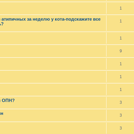
1
 атипичных за неделю у кота-подскажите все
1
ь?
1
9
1
1
1
я ОПН?
3
ин
3
3