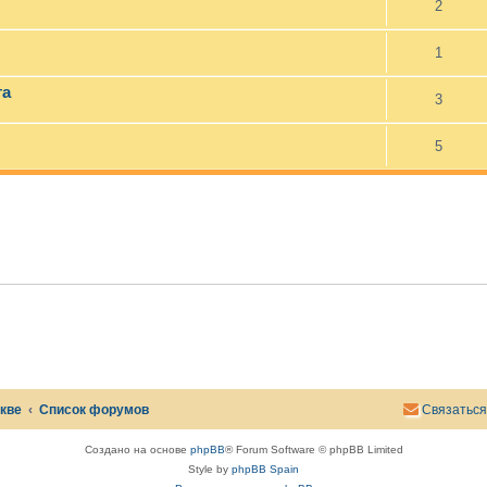
2
1
та
3
5
скве
Список форумов
Связаться
Создано на основе
phpBB
® Forum Software © phpBB Limited
Style by
phpBB Spain