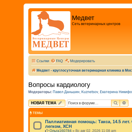
Медвет
Сеть ветеринарных центров
Ссылки
FAQ
Модерировать
Медвет - круглосуточная ветеринарная клиника в Мо
Вопросы кардиологу
Модераторы:
Павел Даньшин
,
Kuznetsov
,
Екатерина Никифо
ПОИСК
РА
НОВАЯ ТЕМА
ТЕМЫ
Паллиативная помощь: Такса, 14.5 лет.
легком, ХСН
Ольга160784
»
Вс авг 02, 2026 11:08 am