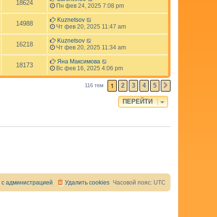
18624
Пн фев 24, 2025 7:08 pm
Kuznetsov
14988
Чт фев 20, 2025 11:47 am
Kuznetsov
16218
Чт фев 20, 2025 11:34 am
Яна Максимова
18173
Вс фев 16, 2025 4:06 pm
1
2
3
4
5
116 тем
СЛЕД.
ПЕРЕЙТИ
 с администрацией
Удалить cookies
Часовой пояс:
UTC