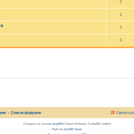
2
1
та
3
5
скве
Список форумов
Связаться
Создано на основе
phpBB
® Forum Software © phpBB Limited
Style by
phpBB Spain