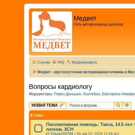
Медвет
Сеть ветеринарных центров
Ссылки
FAQ
Модерировать
Медвет - круглосуточная ветеринарная клиника в Мо
Вопросы кардиологу
Модераторы:
Павел Даньшин
,
Kuznetsov
,
Екатерина Никифо
ПОИСК
РА
НОВАЯ ТЕМА
ТЕМЫ
Паллиативная помощь: Такса, 14.5 лет.
легком, ХСН
Ольга160784
»
Вс авг 02, 2026 11:08 am