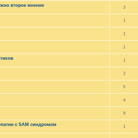
ужно второе мнение
3
1
1
1
етиков
1
2
5
4
8
опатии с SAM синдромом
1