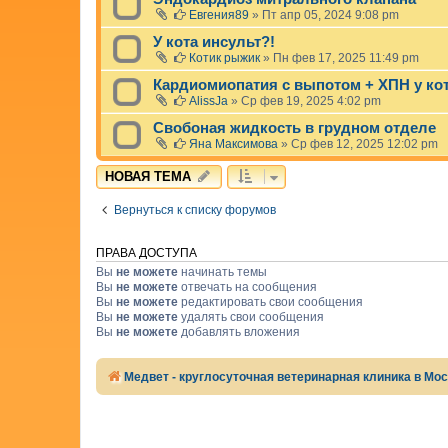
Евгения89
»
Пт апр 05, 2024 9:08 pm
У кота инсульт?!
Котик рыжик
»
Пн фев 17, 2025 11:49 pm
Кардиомиопатия с выпотом + ХПН у ко
AlissJa
»
Ср фев 19, 2025 4:02 pm
Свобоная жидкость в грудном отделе
Яна Максимова
»
Ср фев 12, 2025 12:02 pm
НОВАЯ ТЕМА
Вернуться к списку форумов
ПРАВА ДОСТУПА
Вы
не можете
начинать темы
Вы
не можете
отвечать на сообщения
Вы
не можете
редактировать свои сообщения
Вы
не можете
удалять свои сообщения
Вы
не можете
добавлять вложения
Медвет - круглосуточная ветеринарная клиника в Мо