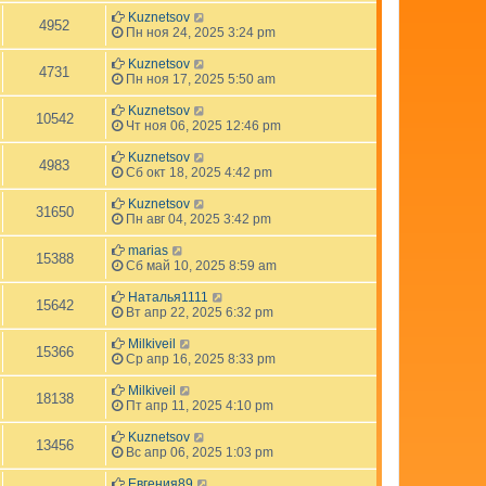
Kuznetsov
4952
Пн ноя 24, 2025 3:24 pm
Kuznetsov
4731
Пн ноя 17, 2025 5:50 am
Kuznetsov
10542
Чт ноя 06, 2025 12:46 pm
Kuznetsov
4983
Сб окт 18, 2025 4:42 pm
Kuznetsov
31650
Пн авг 04, 2025 3:42 pm
marias
15388
Сб май 10, 2025 8:59 am
Наталья1111
15642
Вт апр 22, 2025 6:32 pm
Milkiveil
15366
Ср апр 16, 2025 8:33 pm
Milkiveil
18138
Пт апр 11, 2025 4:10 pm
Kuznetsov
13456
Вс апр 06, 2025 1:03 pm
Евгения89