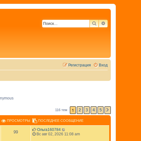
ПОИСК
РАСШИРЕННЫЙ 
Регистрация
Вход
nymous
1
2
3
4
5
116 тем
СЛЕД.
ПРОСМОТРЫ
ПОСЛЕДНЕЕ СООБЩЕНИЕ
Ольга160784
99
Вс авг 02, 2026 11:08 am