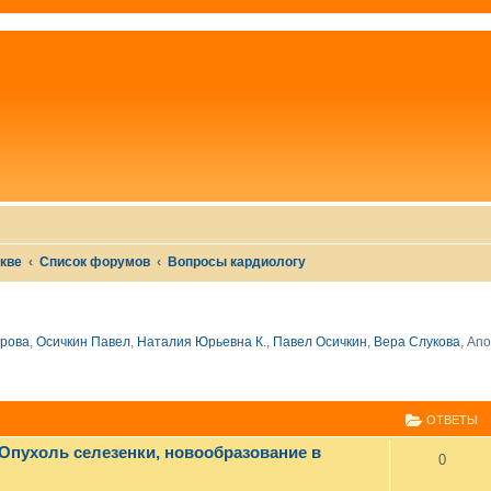
скве
Список форумов
Вопросы кардиологу
рова
,
Осичкин Павел
,
Наталия Юрьевна К.
,
Павел Осичкин
,
Вера Слукова
,
Ano
СШИРЕННЫЙ ПОИСК
ОТВЕТЫ
 Опухоль селезенки, новообразование в
0