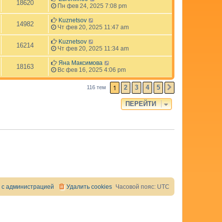
18620
Пн фев 24, 2025 7:08 pm
Kuznetsov
14982
Чт фев 20, 2025 11:47 am
Kuznetsov
16214
Чт фев 20, 2025 11:34 am
Яна Максимова
18163
Вс фев 16, 2025 4:06 pm
1
2
3
4
5
116 тем
СЛЕД.
ПЕРЕЙТИ
 с администрацией
Удалить cookies
Часовой пояс:
UTC