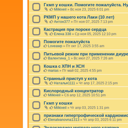
Гкмп у кошки. Помогите пожалуйста. Н
Milkiveil
»
Вс ноя 23, 2025 6:01 pm
РКМП у нашего кота Лаки (10 лет)
Антон377
»
Пт ноя 07, 2025 7:13 pm
Кастрация при пороке сердца
Елена 338
»
Ср ноя 05, 2025 12:10 pm
Помогите пожалуйста
Loveawp
»
Пт окт 17, 2025 3:55 am
Питьевой режим при применении диур
Валентина_1
»
Вс июл 27, 2025 7:26 am
Кошка с ХПН и ХСН
marias
»
Пт май 02, 2025 4:55 pm
Странный приступ у кота
Наталья1111
»
Чт апр 17, 2025 2:15 pm
Кислородный концентратор
Milkiveil
»
Сб апр 12, 2025 10:51 pm
Гкмп у кошки
Milkiveil
»
Чт апр 03, 2025 1:31 pm
признаки гипертрофической кардиоми
ElenaIvanovna1313
»
Чт апр 03, 2025 6:11 pm
Эндокардиоз митрального клапана