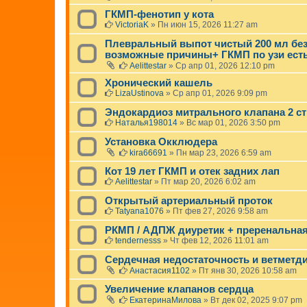
ГКМП-фенотип у кота
VictoriaK
»
Пн июн 15, 2026 11:27 am
Плевральный выпот чистый 200 мл без
возможные причины+ ГКМП по узи ест
Aelittestar
»
Ср апр 01, 2026 12:10 pm
Хронический кашель
LizaUstinova
»
Ср апр 01, 2026 9:09 pm
Эндокардиоз митрального клапана 2 ст
Наталья198014
»
Вс мар 01, 2026 3:50 pm
Установка Окклюдера
kira66691
»
Пн мар 23, 2026 6:59 am
Кот 19 лет ГКМП и отек задних лап
Aelittestar
»
Пт мар 20, 2026 6:02 am
Открытый артериальный проток
Tatyana1076
»
Пт фев 27, 2026 9:58 am
РКМП / АДПЖ диуретик + преренальна
tendernesss
»
Чт фев 12, 2026 11:01 am
Сердечная недостаточность и ветметд
Анастасия1102
»
Пт янв 30, 2026 10:58 am
Увеличение клапанов сердца
ЕкатеринаМилова
»
Вт дек 02, 2025 9:07 pm