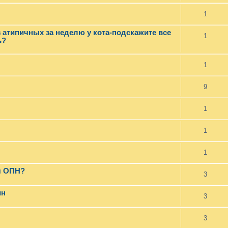
1
 атипичных за неделю у кота-подскажите все
1
ь?
1
9
1
1
1
я ОПН?
3
ин
3
3