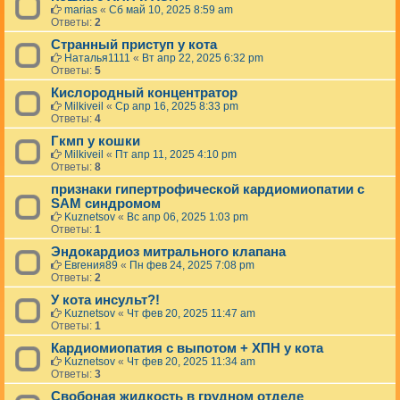
marias
«
Сб май 10, 2025 8:59 am
Ответы:
2
Странный приступ у кота
Наталья1111
«
Вт апр 22, 2025 6:32 pm
Ответы:
5
Кислородный концентратор
Milkiveil
«
Ср апр 16, 2025 8:33 pm
Ответы:
4
Гкмп у кошки
Milkiveil
«
Пт апр 11, 2025 4:10 pm
Ответы:
8
признаки гипертрофической кардиомиопатии с
SAM синдромом
Kuznetsov
«
Вс апр 06, 2025 1:03 pm
Ответы:
1
Эндокардиоз митрального клапана
Евгения89
«
Пн фев 24, 2025 7:08 pm
Ответы:
2
У кота инсульт?!
Kuznetsov
«
Чт фев 20, 2025 11:47 am
Ответы:
1
Кардиомиопатия с выпотом + ХПН у кота
Kuznetsov
«
Чт фев 20, 2025 11:34 am
Ответы:
3
Свобоная жидкость в грудном отделе