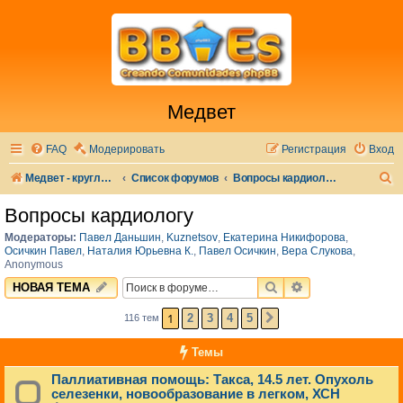
Медвет
FAQ
Модерировать
Регистрация
Вход
П
Медвет - круглосуточная ветеринарная клиника в Москве
Список форумов
Вопросы кардиологу
о
Вопросы кардиологу
и
Модераторы:
Павел Даньшин
,
Kuznetsov
,
Екатерина Никифорова
,
с
Осичкин Павел
,
Наталия Юрьевна К.
,
Павел Осичкин
,
Вера Слукова
,
Anonymous
к
ПОИСК
РАСШИРЕННЫЙ 
НОВАЯ ТЕМА
1
2
3
4
5
116 тем
СЛЕД.
Темы
Паллиативная помощь: Такса, 14.5 лет. Опухоль
селезенки, новообразование в легком, ХСН