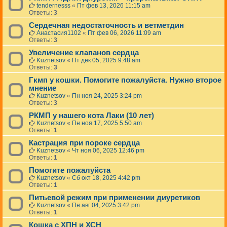
tendernesss
«
Пт фев 13, 2026 11:15 am
Ответы:
3
Сердечная недостаточность и ветметдин
Анастасия1102
«
Пт фев 06, 2026 11:09 am
Ответы:
3
Увеличение клапанов сердца
Kuznetsov
«
Пт дек 05, 2025 9:48 am
Ответы:
3
Гкмп у кошки. Помогите пожалуйста. Нужно второе
мнение
Kuznetsov
«
Пн ноя 24, 2025 3:24 pm
Ответы:
3
РКМП у нашего кота Лаки (10 лет)
Kuznetsov
«
Пн ноя 17, 2025 5:50 am
Ответы:
1
Кастрация при пороке сердца
Kuznetsov
«
Чт ноя 06, 2025 12:46 pm
Ответы:
1
Помогите пожалуйста
Kuznetsov
«
Сб окт 18, 2025 4:42 pm
Ответы:
1
Питьевой режим при применении диуретиков
Kuznetsov
«
Пн авг 04, 2025 3:42 pm
Ответы:
1
Кошка с ХПН и ХСН