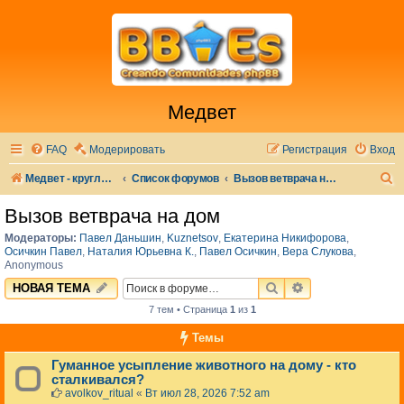
Медвет
FAQ
Модерировать
Регистрация
Вход
П
Медвет - круглосуточная ветеринарная клиника в Москве
Список форумов
Вызов ветврача на дом
о
Вызов ветврача на дом
и
Модераторы:
Павел Даньшин
,
Kuznetsov
,
Екатерина Никифорова
,
с
Осичкин Павел
,
Наталия Юрьевна К.
,
Павел Осичкин
,
Вера Слукова
,
Anonymous
к
ПОИСК
РАСШИРЕННЫЙ 
НОВАЯ ТЕМА
7 тем • Страница
1
из
1
Темы
Гуманное усыпление животного на дому - кто
сталкивался?
avolkov_ritual
«
Вт июл 28, 2026 7:52 am