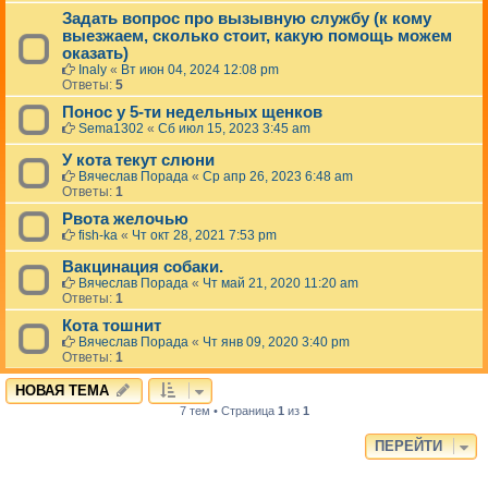
Задать вопрос про вызывную службу (к кому
выезжаем, сколько стоит, какую помощь можем
оказать)
Inaly
«
Вт июн 04, 2024 12:08 pm
Ответы:
5
Понос у 5-ти недельных щенков
Sema1302
«
Сб июл 15, 2023 3:45 am
У кота текут слюни
Вячеслав Порада
«
Ср апр 26, 2023 6:48 am
Ответы:
1
Рвота желочью
fish-ka
«
Чт окт 28, 2021 7:53 pm
Вакцинация собаки.
Вячеслав Порада
«
Чт май 21, 2020 11:20 am
Ответы:
1
Кота тошнит
Вячеслав Порада
«
Чт янв 09, 2020 3:40 pm
Ответы:
1
НОВАЯ ТЕМА
7 тем • Страница
1
из
1
ПЕРЕЙТИ