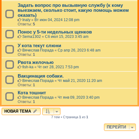
Задать вопрос про вызывную службу (к кому
выезжаем, сколько стоит, какую помощь можем
оказать)
Inaly
«
Вт июн 04, 2024 12:08 pm
Ответы:
5
Понос у 5-ти недельных щенков
Sema1302
«
Сб июл 15, 2023 3:45 am
У кота текут слюни
Вячеслав Порада
«
Ср апр 26, 2023 6:48 am
Ответы:
1
Рвота желочью
fish-ka
«
Чт окт 28, 2021 7:53 pm
Вакцинация собаки.
Вячеслав Порада
«
Чт май 21, 2020 11:20 am
Ответы:
1
Кота тошнит
Вячеслав Порада
«
Чт янв 09, 2020 3:40 pm
Ответы:
1
НОВАЯ ТЕМА
7 тем • Страница
1
из
1
ПЕРЕЙТИ