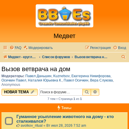
Медвет
FAQ
Модерировать
Регистрация
Вход
П
Медвет - круглосуточная ветеринарная клиника в Москве
Список форумов
Вызов ветврача на дом
о
Вызов ветврача на дом
и
Модераторы:
Павел Даньшин
,
Kuznetsov
,
Екатерина Никифорова
,
с
Осичкин Павел
,
Наталия Юрьевна К.
,
Павел Осичкин
,
Вера Слукова
,
Anonymous
к
ПОИСК
РАСШИРЕННЫЙ 
НОВАЯ ТЕМА
7 тем • Страница
1
из
1
Темы
Гуманное усыпление животного на дому - кто
сталкивался?
avolkov_ritual
«
Вт июл 28, 2026 7:52 am