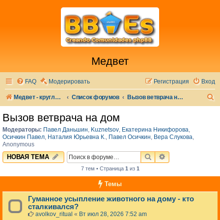
Медвет
FAQ
Модерировать
Регистрация
Вход
П
Медвет - круглосуточная ветеринарная клиника в Москве
Список форумов
Вызов ветврача на дом
о
Вызов ветврача на дом
и
Модераторы:
Павел Даньшин
,
Kuznetsov
,
Екатерина Никифорова
,
с
Осичкин Павел
,
Наталия Юрьевна К.
,
Павел Осичкин
,
Вера Слукова
,
Anonymous
к
ПОИСК
РАСШИРЕННЫЙ 
НОВАЯ ТЕМА
7 тем • Страница
1
из
1
Темы
Гуманное усыпление животного на дому - кто
сталкивался?
avolkov_ritual
«
Вт июл 28, 2026 7:52 am