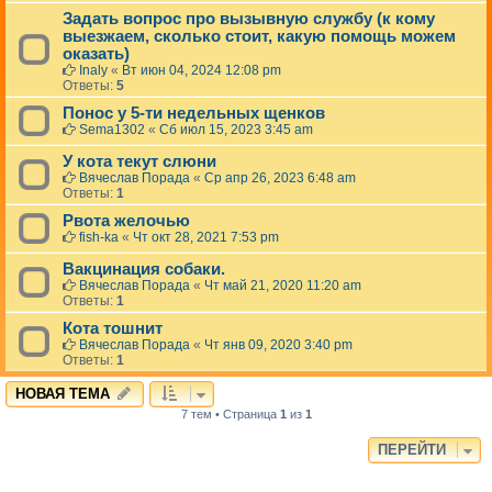
Задать вопрос про вызывную службу (к кому
выезжаем, сколько стоит, какую помощь можем
оказать)
Inaly
«
Вт июн 04, 2024 12:08 pm
Ответы:
5
Понос у 5-ти недельных щенков
Sema1302
«
Сб июл 15, 2023 3:45 am
У кота текут слюни
Вячеслав Порада
«
Ср апр 26, 2023 6:48 am
Ответы:
1
Рвота желочью
fish-ka
«
Чт окт 28, 2021 7:53 pm
Вакцинация собаки.
Вячеслав Порада
«
Чт май 21, 2020 11:20 am
Ответы:
1
Кота тошнит
Вячеслав Порада
«
Чт янв 09, 2020 3:40 pm
Ответы:
1
НОВАЯ ТЕМА
7 тем • Страница
1
из
1
ПЕРЕЙТИ