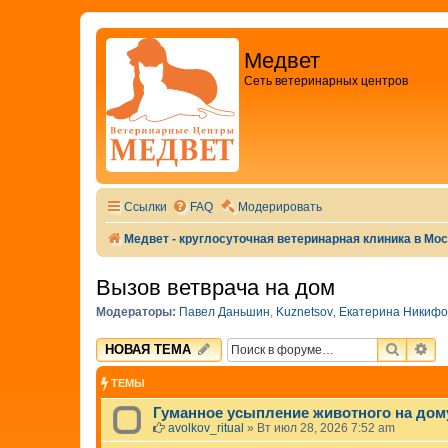
Медвет
Сеть ветеринарных центров
Ссылки
FAQ
Модерировать
Медвет - круглосуточная ветеринарная клиника в Мо
Вызов ветврача на дом
Модераторы:
Павел Даньшин
,
Kuznetsov
,
Екатерина Никифо
ПОИСК
РА
НОВАЯ ТЕМА
ТЕМЫ
Гуманное усыпление животного на дому
avolkov_ritual
»
Вт июл 28, 2026 7:52 am