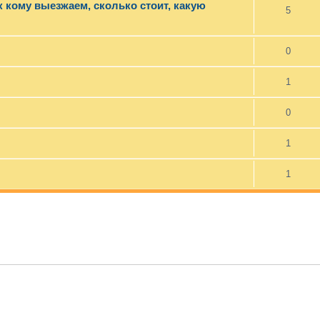
 кому выезжаем, сколько стоит, какую
5
0
1
0
1
1