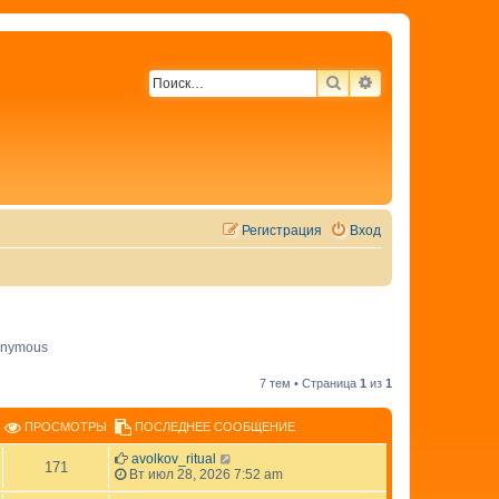
ПОИСК
РАСШИРЕННЫЙ 
Регистрация
Вход
nymous
7 тем • Страница
1
из
1
ПРОСМОТРЫ
ПОСЛЕДНЕЕ СООБЩЕНИЕ
avolkov_ritual
171
Вт июл 28, 2026 7:52 am