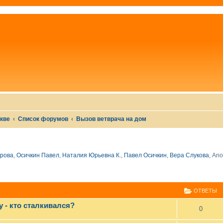
скве
Список форумов
Вызов ветврача на дом
рова
,
Осичкин Павел
,
Наталия Юрьевна К.
,
Павел Осичкин
,
Вера Слукова
,
Ano
СШИРЕННЫЙ ПОИСК
ОТВЕТЫ
 - кто сталкивался?
0