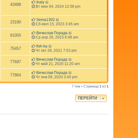
Inaly
43488
Вт июн 04, 2024 12:08 pm
Sema1302
23190
Сб июл 15, 2023 3:45 am
Вячеслав Порада
81050
Ср апр 26, 2023 6:48 am
fish-ka
75457
Чт окт 28, 2021 7:53 pm
Вячеслав Порада
77697
Чт май 21, 2020 11:20 am
Вячеслав Порада
77864
Чт янв 09, 2020 3:40 pm
7 тем • Страница
1
из
1
ПЕРЕЙТИ