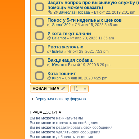
Задать вопрос про вызывную службу (к
помощь можем оказать)
Вячеслав Порада
»
Вт окт 22, 2019 2:01 pm
Понос у 5-ти недельных щенков
Sema1302
»
Сб июл 15, 2023 3:45 am
У кота текут слюни
Lalamot
»
Чт апр 20, 2023 11:35 am
Рвота желочью
fish-ka
»
Чт окт 28, 2021 7:53 pm
Вакцинация собаки.
Юмакс
»
Вт май 19, 2020 8:29 pm
Кота тошнит
Кирп
»
Ср янв 08, 2020 4:25 pm
НОВАЯ ТЕМА
Вернуться к списку форумов
ПРАВА ДОСТУПА
Вы
не можете
начинать темы
Вы
не можете
отвечать на сообщения
Вы
не можете
редактировать свои сообщения
Вы
не можете
удалять свои сообщения
Вы
не можете
добавлять вложения